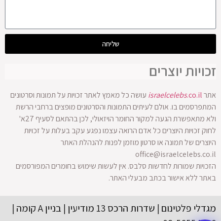
שליחה
זכויות יוצרים
אתר
.co.il
israelcelebs
עושה כל מאמץ לאתר זכויות על תמונות וסרטונים
המתפרסמים בו. אולם לעיתים התמונות והסרטונים מופצים ברחבי הרשת
ולא מתאפשרת הגעה למקור החומר הויזאולי, לכן בהתאם לסעיף 27א'
לחוק זכויות היוצרים כל אדם הרואה עצמו נפגע עקב בעלות על זכויות
היוצרים של תמונה או סרטון מוזמן לפנות להנהלת האתר
office@israelcelebs.co.il
הזכויות שמורות לחדשות סלבס. אין לעשות שימוש בחומרים המפורסמים
באתר ללא אישור בכתב מבעלי האתר.
מגדלי פלטינום | שדרות הרכס 13 מודיעין | בניין A קומה |