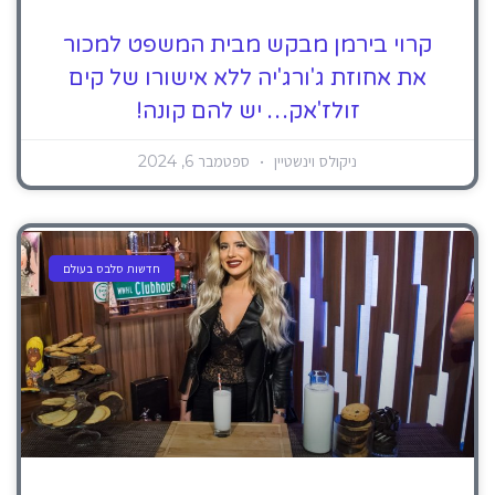
קרוי בירמן מבקש מבית המשפט למכור
את אחוזת ג'ורג'יה ללא אישורו של קים
זולז'אק… יש להם קונה!
ניקולס וינשטיין
ספטמבר 6, 2024
חדשות סלבס בעולם