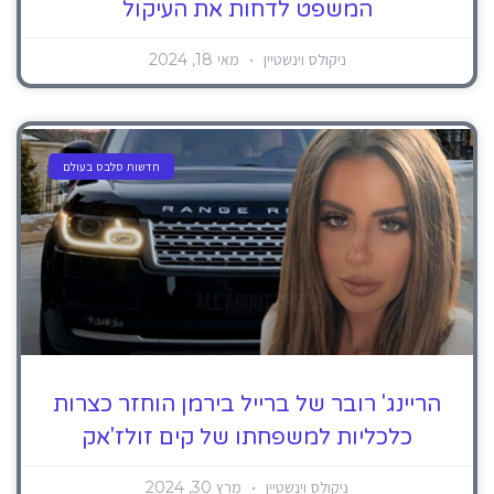
המשפט לדחות את העיקול
ניקולס וינשטיין
מאי 18, 2024
חדשות סלבס בעולם
הריינג' רובר של ברייל בירמן הוחזר כצרות
כלכליות למשפחתו של קים זולז'אק
ניקולס וינשטיין
מרץ 30, 2024