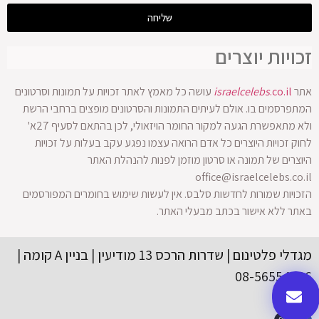
שליחה
זכויות יוצרים
אתר
.co.il
israelcelebs
עושה כל מאמץ לאתר זכויות על תמונות וסרטונים
המתפרסמים בו. אולם לעיתים התמונות והסרטונים מופצים ברחבי הרשת
ולא מתאפשרת הגעה למקור החומר הויזאולי, לכן בהתאם לסעיף 27א'
לחוק זכויות היוצרים כל אדם הרואה עצמו נפגע עקב בעלות על זכויות
היוצרים של תמונה או סרטון מוזמן לפנות להנהלת האתר
office@israelcelebs.co.il
הזכויות שמורות לחדשות סלבס. אין לעשות שימוש בחומרים המפורסמים
באתר ללא אישור בכתב מבעלי האתר.
מגדלי פלטינום | שדרות הרכס 13 מודיעין | בניין A קומה |
08-56554416