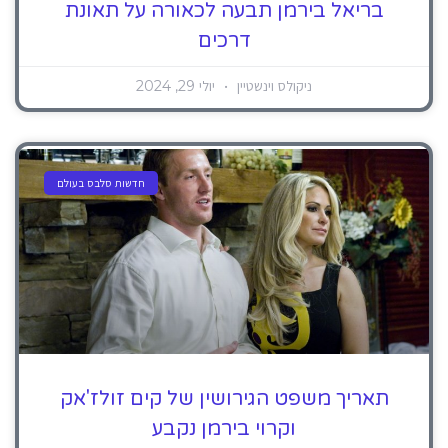
בריאל בירמן תבעה לכאורה על תאונת
דרכים
ניקולס וינשטיין
יולי 29, 2024
חדשות סלבס בעולם
תאריך משפט הגירושין של קים זולז'אק
וקרוי בירמן נקבע