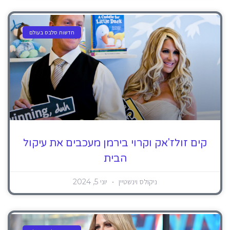
חדשות סלבס בעולם
קים זולז'אק וקרוי בירמן מעכבים את עיקול
הבית
ניקולס וינשטיין
יוני 5, 2024