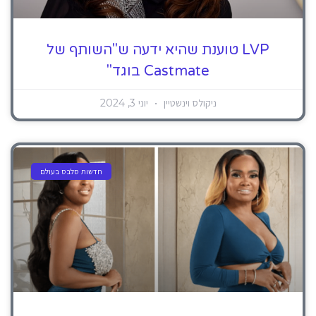
LVP טוענת שהיא ידעה ש"השותף של
Castmate בוגד"
ניקולס וינשטיין
יוני 3, 2024
חדשות סלבס בעולם