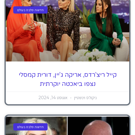
חדשות סלבס בעולם
קייל ריצ'רדס, אריקה ג'יין, דורית קמסלי
נצפו ביאכטה יוקרתית
ניקולס וינשטיין
אוגוסט 14, 2024
חדשות סלבס בעולם