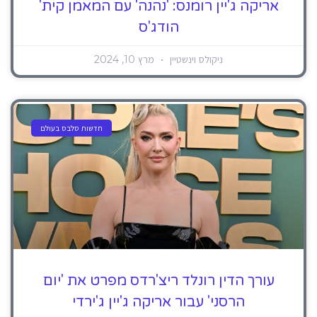
אריקה ג'יין רומנס: 'נהנה' עם המאמן קית'
הודג'ס
ניקולס וינשטיין
מרץ 10, 2024
חדשות סלבס בעולם
עורך הדין רונלד ריצ'רדס מפרט את 'יום
הרסני' עבור אריקה ג'יין ג'ירדי