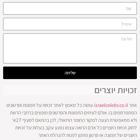
שליחה
זכויות יוצרים
אתר
.co.il
israelcelebs
עושה כל מאמץ לאתר זכויות על תמונות וסרטונים
המתפרסמים בו. אולם לעיתים התמונות והסרטונים מופצים ברחבי הרשת
ולא מתאפשרת הגעה למקור החומר הויזאולי, לכן בהתאם לסעיף 27א'
לחוק זכויות היוצרים כל אדם הרואה עצמו נפגע עקב בעלות על זכויות
היוצרים של תמונה או סרטון מוזמן לפנות להנהלת האתר