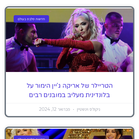
חדשות סלבס בעולם
הטריילר של אריקה ג'יין הימור על
בלונדינית מעליב במובנים רבים
ניקולס וינשטיין
פברואר 12, 2024