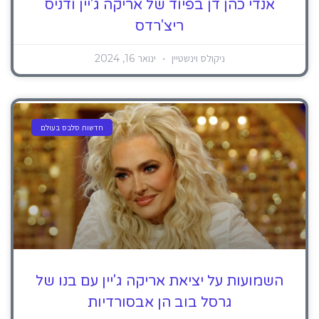
אנדי כהן דן בפיוד של אריקה ג'יין ודניס
ריצ'רדס
ניקולס וינשטיין
ינואר 16, 2024
חדשות סלבס בעולם
השמועות על יציאת אריקה ג'יין עם בנו של
גרסל בוב הן אבסורדיות