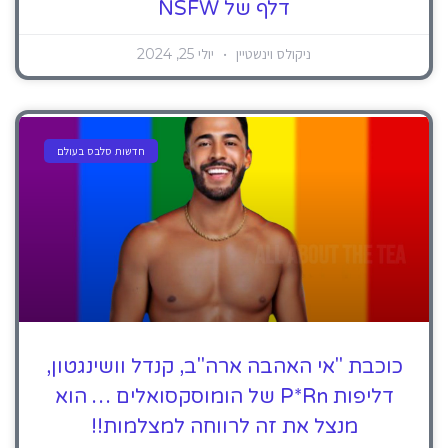
דלף של NSFW
ניקולס וינשטיין
יולי 25, 2024
חדשות סלבס בעולם
כוכבת "אי האהבה ארה"ב, קנדל וושינגטון,
דליפות P*rn של הומוסקסואלים … הוא
מנצל את זה לרווחה למצלמות!!