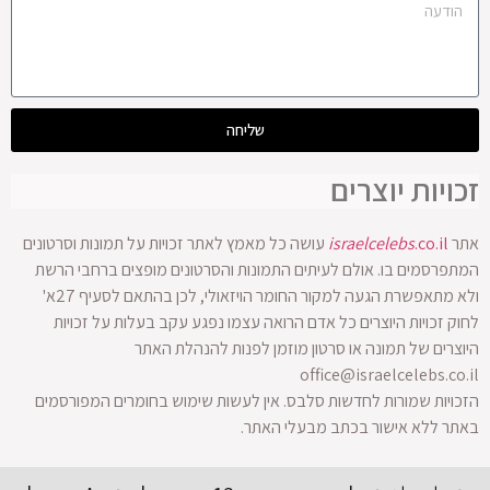
שליחה
זכויות יוצרים
אתר
.co.il
israelcelebs
עושה כל מאמץ לאתר זכויות על תמונות וסרטונים
המתפרסמים בו. אולם לעיתים התמונות והסרטונים מופצים ברחבי הרשת
ולא מתאפשרת הגעה למקור החומר הויזאולי, לכן בהתאם לסעיף 27א'
לחוק זכויות היוצרים כל אדם הרואה עצמו נפגע עקב בעלות על זכויות
היוצרים של תמונה או סרטון מוזמן לפנות להנהלת האתר
office@israelcelebs.co.il
הזכויות שמורות לחדשות סלבס. אין לעשות שימוש בחומרים המפורסמים
באתר ללא אישור בכתב מבעלי האתר.