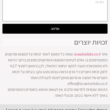
שליחה
זכויות יוצרים
אתר
.co.il
israelcelebs
עושה כל מאמץ לאתר זכויות על תמונות וסרטונים
המתפרסמים בו. אולם לעיתים התמונות והסרטונים מופצים ברחבי הרשת
ולא מתאפשרת הגעה למקור החומר הויזאולי, לכן בהתאם לסעיף 27א'
לחוק זכויות היוצרים כל אדם הרואה עצמו נפגע עקב בעלות על זכויות
היוצרים של תמונה או סרטון מוזמן לפנות להנהלת האתר
office@israelcelebs.co.il
הזכויות שמורות לחדשות סלבס. אין לעשות שימוש בחומרים המפורסמים
באתר ללא אישור בכתב מבעלי האתר.