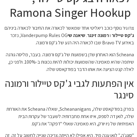
Ramona Singer Hookup
צרו גיר נוסף כוכב ריאליטי אחד שמאשר לכאורה את החיבור לכאורה ביניהם
ג'קס טיילור
ו
רמונה זינגר
.
שיאנה שי
Vanderpump Rules OG, נזכר
באירוע Bravo TV שבו לכאורה היה רגע של ג'קס ורמונה.
Scheana הוא האחרון שדן בשמועות של ג'קס ורמונה. בעבר, מליסה גורגה
שיתפה שהיא מאמינה שהשמועות יכולות להיות נכונות ב-100%. ולפני כן,
לאלה קנט הציעה את אותו הדבר בפודקאסט שלה.
אין הפתעות לגבי ג'קס טיילור ורמונה
סינגר
בפרק בפודקאסט שלה, Scheananigans, שאלה Scheana את האורחת
שלה, לואן דה לספס, איזו אחת מחברותיה לשעבר של עקרות הבית
האמיתיות של ניו יורק, היא מאמינה שאולי "דפקה" את ג'קס.
"סונג'ה," לואן ענה מיד. היא אפילו לא הייתה צריכה שנייה לחשוב על זה. זה