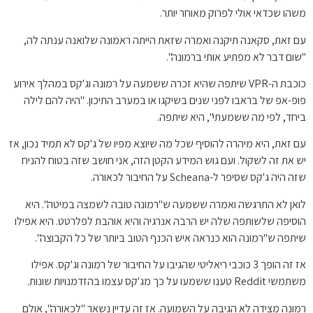
משהו שכדאי אולי לפרוק מאוחר יותר.
עם זאת, סקאנה תיקנה ואמרה שזאת הייתה ראמונה שלואנה ענתה לה,
"שום דבר לא מפתיע אותי ברמונה".
כוכבת ה-VPR שיתפה שהיא זכרה ששמעה על רמונה וג'קס במהלך אירוע
פופ-אפ של בראבו לפני שנים בשיקגו או במערב התיכון. "היה להם לילה
ביחד, לפי מה ששמעתי", היא שיתפה.
עם זאת, היא מיהרה להוסיף שכל מה שיוצא מפיו של ג'קס לא תמיד נכון, אז
יש את זה לשקול. ועם גוש המידע הקטן הזה, אני חושב שזה בטוח להניח
שזה היה ג'קס שסיפר ל-Scheana על החיבור לכאורה.
לואן לא התרגשה ואמרה ששמעה ש"רמונה טובה לשמצה במיטה". היא
הוסיפה שלשותפה שלה יש הרבה אנרגיה והיא אוהבת לפלרטט. היא אפילו
שיתפה ש"רמונה הוא כנראה איש הכנף הטוב ביותר של כל הקבוצה".
אז זה הופך 3 כוכבי ריאליטי שהגיבו על החיבור של רמונה וג'קס. אפילו
משתמשי Reddit טענו ששמעו על כך מג'קס עצמו בהזדמנויות שונות.
רמונה מצידה לא הגיבה על השמועה. אז זה עדיין נשאר "לכאורה", אולם