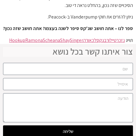
הסיכויים שזה נכון, בהחלט נראה די טוב.
ניתן להזרים את חוקי Vanderpump ב-Peacock.
ספר לנו – אתה חושב שג'קס סיפר לשנה בעצמו? אתה חושב שזה נכון?
תוייג
נזכר
טיילור
בגקס
לכאורה
Singer
Shay
Scheana
Ramona
Hookup
צור איתנו קשר בכל נושא
שליחה