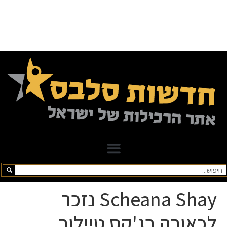
Scheana Shay נזכר
לכאורה בג'קס טיילור,