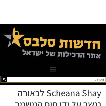
Scheana Shay לכאורה
ננשך על ידי סוס המשמר