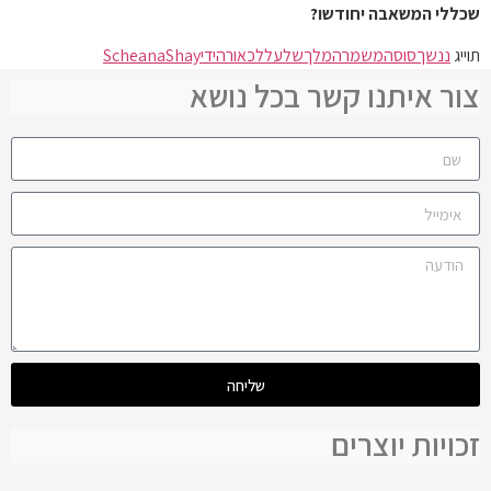
שכללי המשאבה יחודשו?
תוייג
ננשך
סוס
המשמר
המלך
של
על
לכאורה
ידי
Shay
Scheana
צור איתנו קשר בכל נושא
שליחה
זכויות יוצרים