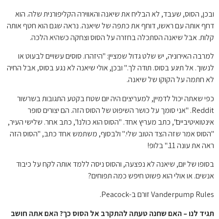
ובכן, הסוס, שעבד, לא הבליח את שיאנה והאווירה הקליפורנית שלה. הוא
דחף אותה עם ראשו, דוחף את כתפה של שיאנה. נראה שגם הוא חטף אותה
קלות. אבל שיאנה הסתכלה בחזרה על הסוס וצחקה כשהיא הלכה.
למרבה האירוניה, יש שלט גדול שמציין: "היזהרו. סוסים עשויים לבעוט או
לנשוך. אל תיגע בסוס. תודה לך." ובכן, אולי שיאנה לא נגע בסוס, אבל החיה
לא חתמה על הקוקו של שיאנה.
כפי שאתה יכול לדמיין, למעריצים היה יום שטח בקטע התגובות בשרשור
Reddit. "אני סומך על כושר השיפוט של הסוס הזה. הם יצורים סופר
אינטואיטיביים", כתב מעריץ אחד. "הסוס הוא כולנו", כתב אחר. שלישי העיר,
"הסוס אמר שזה הצד הטוב שלי." ולבסוף, משתמש אחד כתב, "הסוס הזה
ראה את עונה 11." בלופ!
בסופו של יום, שיאנה לא נפצעה, והסוס ניסה ללמד אותה לקח על כיבוד
אנשים. או אולי הוא פשוט חיפש כמה תפוחים?
Vanderpump Rules זורם ב-Peacock.
תגיד לנו – האם שחנה טעתה להתקרב אל הסוס כך? האם אתה חושב