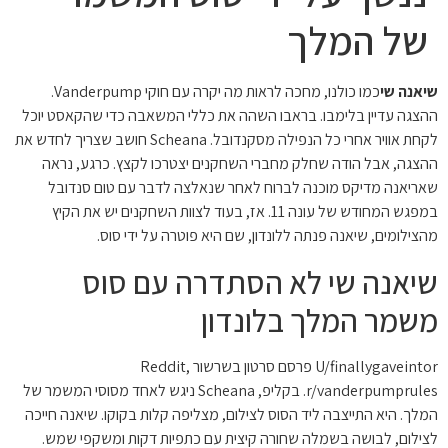
של המלך
שיאנה שי
כמו כולנו, מחכה לראות מה יקרה עם חוקי Vanderpump.
ההצגה עדיין בלימבו. בראבו השהה את כללי המשאבה כדי שהקאסט יוכל
לקחת אוויר אחרי כל הנפילה מסקנדובל. Scheana חושב שצריך לחדש את
ההצגה, אבל הודה שחלק מחברי השחקנים יצטרכו לקצץ. כרגע, נראה
שאריאנה מדיקס מוכנה לברוח לאחר שנאלצה לדבר עם טום סנדובל
במפגש המחודש של עונה 11. אז, בעוד לצוות השחקנים יש את הקיץ
מהצילומים, שיאנה פנתה ללונדון, שם היא פוטרה על ידי סוס.
שיאנה שי לא הסתדרה עם סוס
משמר המלך בלונדון
U/finallygaveintor פרסם סרטון בשרשור Reddit,
r/vanderpumprules. בקליפ, Scheana ניגש לאחד מסוסי המשמר של
המלך. היא התייצבה ליד הסוס לצילום, מצליפה קלות בקוקו. שיאנה חייכה
לצילום, לבושה בשמלה שחורה קיצית עם כתפיות דקות ומשקפי שמש.