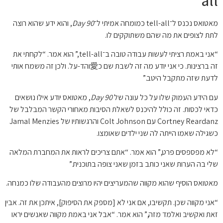
מאטואס נכנס ל־tell-all כמומחה אמיתי ל־
90 Day
, והוא ידע שהוא רוצה
לתת לצופים את מה שהם משתוקקים לו.
“אני באמת רציתי לעשות עבודה טובה ב־tell-all,” הוא אמר. “לקחתי את
זה ברצינות. כי אני יודע מה זה לשבת שם כ愛והד-על. ולכן זה משמח אותי
לדעת שזה מתקבל היטב.”
עם הידע העמוק שלו על כל עונה של
90 Day
, מאטואס יודע אילו נושאים
כדאי לכסות. זה כולל להיכנס לשאלת הסיבות מאחורי הקשר המבלבל של
Cortney Reardanz עם Colt Johnson והרגשותיו של Jamal Menzies
כשגילה שאמו הייתה לה שני ילדים שאומצו.
“לא מפספסים פרט,” הוא אמר. “אתם צריכים לראות את המחברת המלאה
שלי בה הערות שאני כותב בזמן שאני צופה בתוכנית.”
מאטואס הוסיף שהוא מקווה שהמעריצים יהיו מרוצים מהעבודה שלו כמנחה.
“אני מקווה שכן. תקשיבו, אם אני לא [מספק את הסיפוק], איתכן את זה. אבין
זאת ואקשיב ואלמד מזה,” הוא אמר. “אבל אני באמת מקווה שאנשים יראו