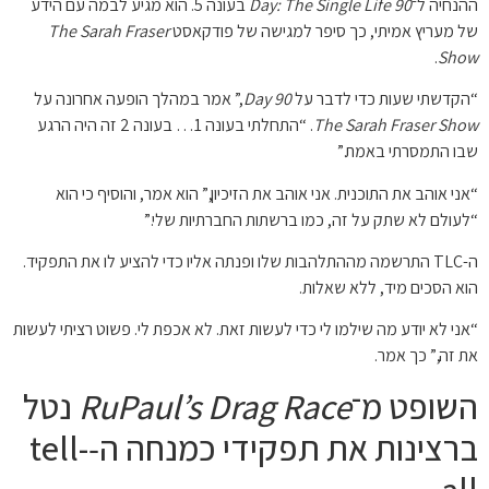
ההנחיה ל־
90 Day: The Single Life
בעונה 5. הוא מגיע לבמה עם הידע
של מעריץ אמיתי, כך סיפר למגישה של פודקאסט
The Sarah Fraser
.
Show
“הקדשתי שעות כדי לדבר על
90 Day
,” אמר במהלך הופעה אחרונה על
The Sarah Fraser Show
. “התחלתי בעונה 1… בעונה 2 זה היה הרגע
שבו התמסרתי באמת.”
“אני אוהב את התוכנית. אני אוהב את הזיכיון,” הוא אמר, והוסיף כי הוא
“לעולם לא שתק על זה, כמו ברשתות החברתיות שלי.”
ה-TLC התרשמה מההתלהבות שלו ופנתה אליו כדי להציע לו את התפקיד.
הוא הסכים מיד, ללא שאלות.
“אני לא יודע מה שילמו לי כדי לעשות זאת. לא אכפת לי. פשוט רציתי לעשות
את זה,” כך אמר.
השופט מ־
RuPaul’s Drag Race
נטל
ברצינות את תפקידי כמנחה ה‑tell-
all