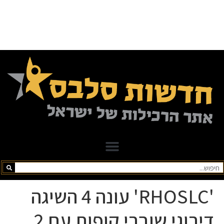
'RHOSLC' עונה 4 השיגה
דירוגי שוברי קופות עם 2