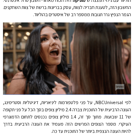
הוליווד עם גילוי הפצצה ש
מוניקה
היה הכוח מאחורי חשבון טרול אינטרנטי.
החשבון הזה, לטענת חבריה לצוות, עסק בבריונות ברשת של צוות השחקנים.
הגמר הנפיץ גרר תגובות ממספר רב של איסטרים בהוליווד.
לפי NBCUniversal, על פני פלטפורמות ליניאריות, דיגיטליות וסטרימינג,
העונה הרביעית של התוכנית צברה 2.4 מיליון צופים בסך הכל על פני תקופה
של 11 שבועות. מתוך סך זה, 1.4 מיליון צופים נכנסים לתחום הדמוגרפי
העיקרי. מספר הצופים המרשים הזה מעמיד את העונה הרביעית בדרך
להיות העונה הנצפית ביותר של התוכנית עד כה.