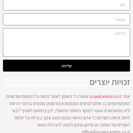
שליחה
זכויות יוצרים
אתר
.co.il
israelcelebs
עושה כל מאמץ לאתר זכויות על תמונות וסרטונים
המתפרסמים בו. אולם לעיתים התמונות והסרטונים מופצים ברחבי הרשת
ולא מתאפשרת הגעה למקור החומר הויזאולי, לכן בהתאם לסעיף 27א'
לחוק זכויות היוצרים כל אדם הרואה עצמו נפגע עקב בעלות על זכויות
היוצרים של תמונה או סרטון מוזמן לפנות להנהלת האתר
office@israelcelebs.co.il