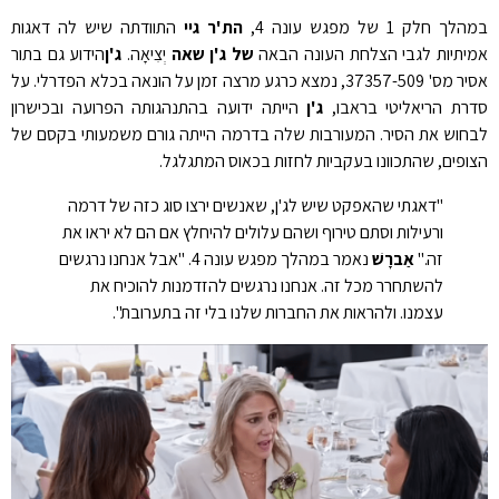
במהלך חלק 1 של מפגש עונה 4,
הת'ר גיי
התוודתה שיש לה דאגות
אמיתיות לגבי הצלחת העונה הבאה
של ג'ן שאה
יְצִיאָה.
ג'ן
הידוע גם בתור
אסיר מס' 37357-509, נמצא כרגע
מרצה זמן על הונאה בכלא הפדרלי. על
סדרת הריאליטי בראבו,
ג'ן
הייתה ידועה בהתנהגותה הפרועה ובכישרון
לבחוש את הסיר. המעורבות שלה בדרמה הייתה גורם משמעותי בקסם של
הצופים, שהתכוונו בעקביות לחזות בכאוס המתגלגל.
"דאגתי שהאפקט שיש לג'ן, שאנשים ירצו סוג כזה של דרמה
ורעילות וסתם טירוף ושהם עלולים להיחלץ אם הם לא יראו את
זה."
אַברָשׁ
נאמר במהלך מפגש עונה 4. "אבל אנחנו נרגשים
להשתחרר מכל זה. אנחנו נרגשים להזדמנות להוכיח את
עצמנו. ולהראות את החברות שלנו בלי זה בתערובת".