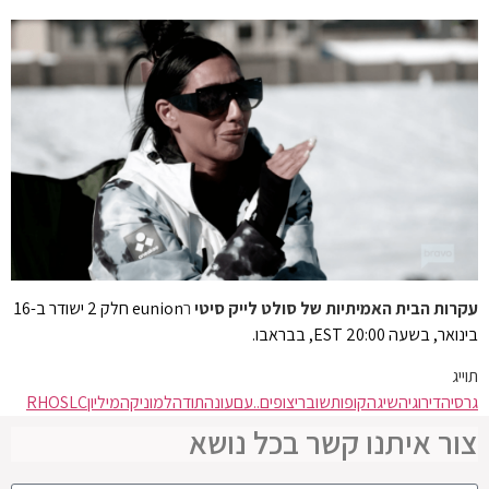
עקרות הבית האמיתיות של סולט לייק סיטי
ר
eunion חלק 2 ישודר ב-16
בינואר, בשעה 20:00 EST, בבראבו.
תוייג
גרסיה
דירוגי
השיגה
קופות
שוברי
צופים..
עם
עונה
תודה
למוניקה
מיליון
RHOSLC
צור איתנו קשר בכל נושא