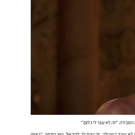
 הסבירה. "זה לא עצר לי כלום."
עובד בשבילך, זה גורם לך לדיכאון", היא הודתה. "באופן