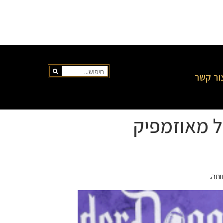
ור קשר
תה.