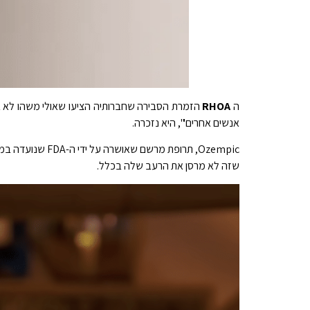
ה
RHOA
הזמרת הסבירה שחברותיה הציעו שאולי משהו לא בסד
אנשים אחרים'", היא נזכרה.
Ozempic, תרופת מרשם שאושרה על ידי ה-FDA שנועדה במקור לחולי סוכרת מסוג II, היא אחד משמות המותג של semaglutide. זה עובד על ידי שמירה על שובע ודיכוי תיאבון. למרות זאת,
שזה לא מרסן את הרעב שלה בכלל.