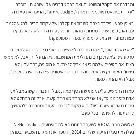
ומבדרת את הקהל והשופטים. ואם כבר מדברים על "שופטים", כוכבת
"עקרות בית אמיתיות ממחוז אורנג', Tamra Judge, הריעה את פאדרה.
באופן טבעי, פידרה רצתה לשבור את קללתן של עקרות הבית ולהגיע לגמר.
עם זאת, כעת יש לה מטרות גבוהות יותר. אז, פידרה החליטה לא לבקש
עצות מחברותיה. אני כן מעריץ פאדרה מפוקפקת!
"לא שאלתי אותם," אמרה פידרה לאנשים. "כי אני רוצה להיכנס למצב די
טרי. עשינו צ'אט ולכן הם נתנו לי את המחשבות שלהם על זה, אבל לא ממש
רציתי את הטיפים שלהם כי אני צריך לנצח". היא הוסיפה, "הם עדיין לא
ניצחו". האפרסק של אטלנטה הודתה שהאימונים שלה היו "אינטנסיביים",
אבל היא נהנתה מאוד.
פאדרה המשיכה, "שמעתי שזה כיף מאוד, אבל זו עבודה קשה. אבל אני
אדם סופר ממוקד, אז אני לא מפחד מעבודה קשה, אבל זה בהחלט לא
פחות מארבע שעות ביום”. היא מקווה "לנצח" העונה ומתכננת "להמשיך
להשתפר, להשתפר בכל פעם".
שלושה כוכבי RHOA לשעבר התחרו באולם האירועים. NeNe Leakes
נעלה את נעלי הריקוד שלה ב-2014, וקטפה את המקום השביעי. במהלך