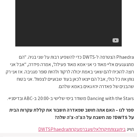
Phaedra הצטרפה ל-DWTS כדי להשפיע רבות על שני בניה. "הם
מתגעגעים אליי מאוד כי אני אמא מאוד פעילה", אמרה פידרה, "אבל אני
רוצה להוכיח להם שאני באמת יכולה לרקוד ולהיות סופר מגניבה. אז אני רק
נותן את כל כולי, אבל הם ייצאו לכאן בעוד שבועיים לצפות". אני בטוח
שהבנים של פאדרה יהיו גאים באמא שלהם.
Dancing with the Stars משודר בימי שלישי ב-20:00 ב-ABC ובדיסני+.
ספר לנו – האם אתה חושב שפאדרה תשבור את קללת עקרות הבית
על DWTS? מה חשבת על הצ'ה-צ'ה שלה?
תוייג
בית
עצות
תיקח
לא
לשעבר
מעקרות
Phaedra
DWTS