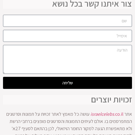
צור איתנו קשר בכל נושא
שליחה
זכויות יוצרים
אתר
.co.il
israelcelebs
עושה כל מאמץ לאתר זכויות על תמונות וסרטונים
המתפרסמים בו. אולם לעיתים התמונות והסרטונים מופצים ברחבי הרשת
ולא מתאפשרת הגעה למקור החומר הויזאולי, לכן בהתאם לסעיף 27א'