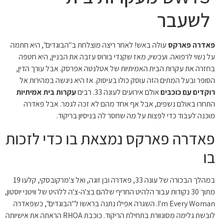
לשעבר
פאדרה פארקס
עולה באש! לאחר ריצה מוצלחת ב"הבוגדים", היא חתמה
על נשוי לרפואה. ועכשיו, מאז שקנדי בורוס עזבה את הבניין, היא חטפה
בחזרה את עקרות הבית האמיתיות של אטלנטה אפרסק. אבל עורך הדין,
הסופר ובעל המתים הזה עוסק כולו בעיסוק. אז היא ניגשה במהירות אל
רוקדים עם כוכבים
אולם אירועים לעונה 33. רבים
עקרות בית אמיתיות
התחרו באולם נשפים, אבל אף אחד מהם לא זכה לגמר. אבל פאדרה
מוכנה לעבוד כדי לפצות על מה שחסר לה בניסיון בריקוד.
פאדרה פארקס נמצאת בו כדי לזכות
בו
במהלך הבכורה של עונה 33, פאדרה ובן זוגה, ואל צ'מרקובסקי, קלעו 19
מתוך 30 נקודות עבור הלהיט החריף שלהם בצ'ה-צ'ה ללהיט של וויטני יוסטון,
I'm Every Woman. השגרה אפילו נתנה בראשו ל"הבוגדים", כשפאדרה
לובשת גלימה מסונוורת בתחילת הריקוד. כוכבת RHOA הראתה את אישיותה