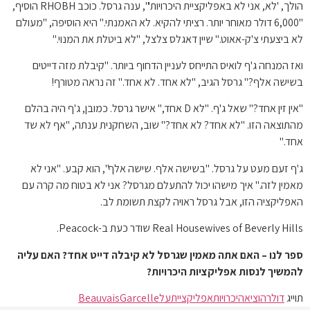
הולך, 'לא, אני לא באפליקציית היכרויות'", ענה גרסל. כוכב RHOBH הוסיף,
"6,000 דולר מאוחר יותר. רציתי להקיא. לא האמנתי." היא הוסיפה, "מעולם
לא ביצעתי צ'ק-אאוט." שיין דאגלס צלצל, "לא ביטלת את המנוי."
ואז המנחה ג'ף לואיס התייחס לעניין הדחוף ביותר. "קיבלת מזה דייטים
בשישה אלף?" גרסל הגיב, "לא אחד. לא אחד." זה נראה מטורף!
"אין זין אחד?" שאל ג'ף. "לא D אחד," אישר גרסל. כמובן, ג'ף היה בהלם
מהתוצאה הזו. "לא אחד? לא אחד?" שוב, השחקנית ענתה, "אף לא שד
אחד."
ג'ף זעם מעט על גרסל. "בשישה אלף. שישה אלף", הוא קבע. "אני לא
מאמין לזה." איך מישהו יכול להתעלם מגרסל? אני לא בטוח מה קרה עם
האפליקציה הזו, אבל גרסל ראויה לקצת תשומת לב.
Real Housewives of Beverly Hills שודר כעת ב-Peacock.
ספר לנו – האם אתה מאמין שגרסל לא קיבלה דייט אחד? האם עליה
להמשיך לנסות אפליקציות היכרויות?
תוייג
דולר
הוציא
היכרויות
אפליקציית
על
Garcelle
Beauvais