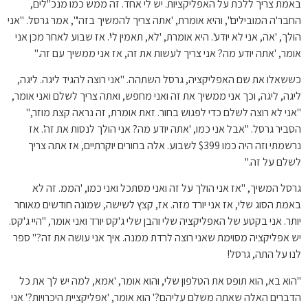
באמת צריך ללכת על האפליקציות. יש לי אחד. זה ממש כמו מנכ"לים,
החבר'ה המובילים", והיא אומרת, 'אתה צריך להמשיך בזה'", אמר גרסל. "אני
הולך, 'אה, אני לא יודע'. היא אומרת, 'לא, תאמין לי'. אז שבוע לאחר מכן אני
אומר, 'אתה יודע מה? אני צריך לעשות את זה, אז אני ממשיך עם זה."
כששאלו את שם האפליקציה, גרסל השתהה. "אני רוצה להגיד ליגה. ליגה,
ליגה, ליגה, וכך אני ממשיך את זה ואני מחפש, ואתה צריך לשלם ואני אומר,
"אני לא רוצה לשלם כדי לפגוש בחור. זאת אומרת, זה נראה קצת מוזר,"
הסביר גרסל. "אבל אני כמו, 'אתה יודע מה? אני הולך לנסות את זה'. אז
נרשמתי וזה היה כמו $399 לשבוע. אלה בחורים יוקרתיים, אז אתה צריך
לשלם על זה."
גרסל המשיך, "אז אני הולך על זה ואני מסתכל ואני כמו, 'הממ. זה לא
באמת הסוג שלי, אז אני יורד מזה. אז, קצץ לשישה, שמונה חודשים מאוחר
יותר. אני בקטע של האפליקציה שלי והבן שלי ג'קס יורד ואני אומר, "היי ג'קס.
יש אפליקציה מסוימת שאני רוצה לרדת ממנה. איך אני עושה את זה?" ספר
לנו על התה, גרסל!
"הוא בא, הוא תופס את הטלפון שלי, והוא אומר, 'אמא, למה יש לך את כל
הדברים האלה שאתה משלם עליהם?' הוא אומר, 'אפליקציית היכרויות?' אני