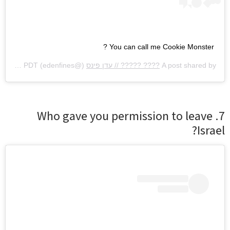
You can call me Cookie Monster ?
A post shared by
???? ????? // עדן פינס
(@edenfines) on
Aug 29, 2020 at 2:30am PDT
7. Who gave you permission to leave
Israel?