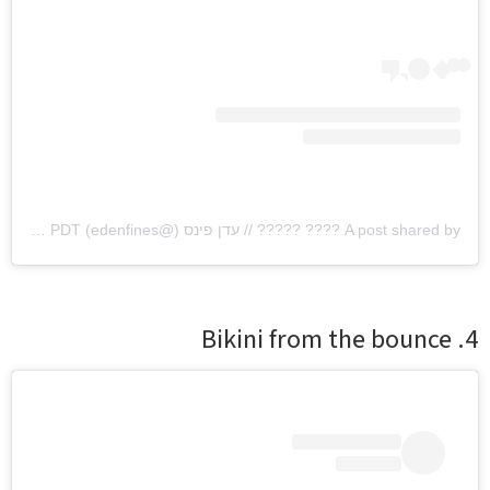
A post shared by ???? ????? // עדן פינס (@edenfines)
on
Sep 13, 2020 at 10:52am PDT
4. Bikini from the bounce