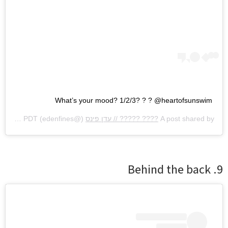
What’s your mood? 1/2/3? ? ? @heartofsunswim
A post shared by
???? ????? // עדן פינס
(@edenfines) on
Jul 2, 2020 at 7:43am PDT
9. Behind the back