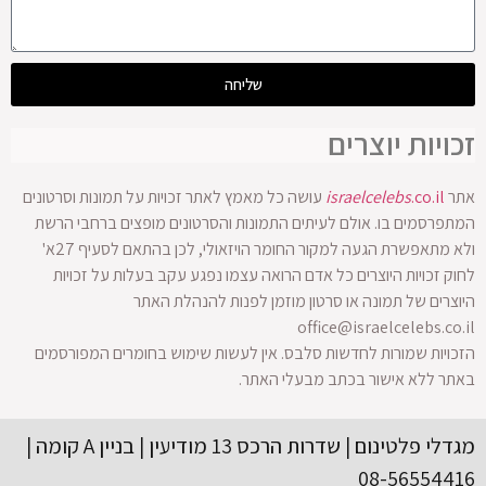
שליחה
זכויות יוצרים
אתר
.co.il
israelcelebs
עושה כל מאמץ לאתר זכויות על תמונות וסרטונים
המתפרסמים בו. אולם לעיתים התמונות והסרטונים מופצים ברחבי הרשת
ולא מתאפשרת הגעה למקור החומר הויזאולי, לכן בהתאם לסעיף 27א'
לחוק זכויות היוצרים כל אדם הרואה עצמו נפגע עקב בעלות על זכויות
היוצרים של תמונה או סרטון מוזמן לפנות להנהלת האתר
office@israelcelebs.co.il
הזכויות שמורות לחדשות סלבס. אין לעשות שימוש בחומרים המפורסמים
באתר ללא אישור בכתב מבעלי האתר.
מגדלי פלטינום | שדרות הרכס 13 מודיעין | בניין A קומה |
08-56554416