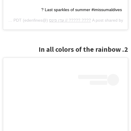
Last sparkles of summer #imissumaldives ?
A post shared by
???? ????? // עדן פינס
(@edenfines) on
Oct 30, 2020 at 12:31am PDT
2. In all colors of the rainbow