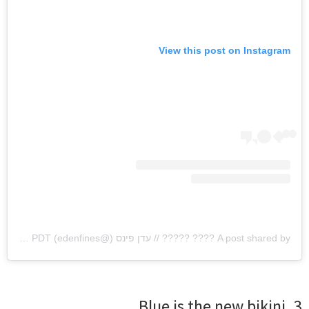
View this post on Instagram
A post shared by ???? ????? // עדן פינס (@edenfines)
on
Sep 29, 2020 at 8:43am PDT
3. Blue is the new bikini