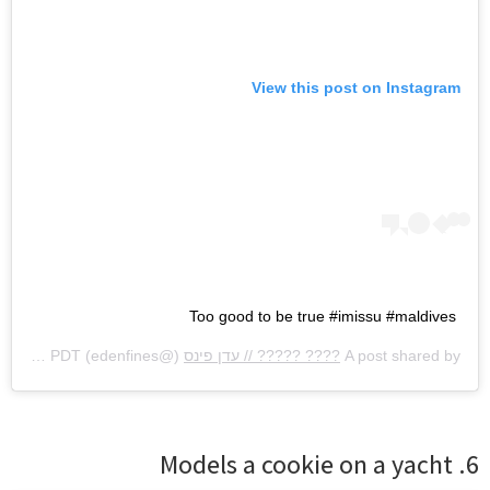
View this post on Instagram
Too good to be true #imissu #maldives
A post shared by
???? ????? // עדן פינס
(@edenfines) on
Sep 6, 2020 at 8:09am PDT
6. Models a cookie on a yacht