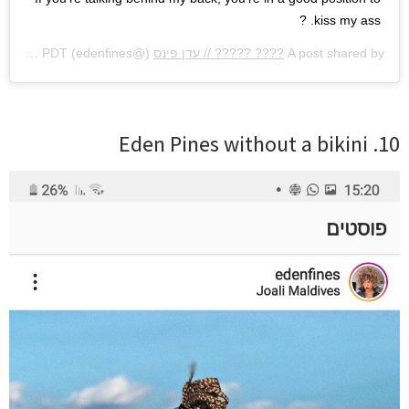
kiss my ass. ?
A post shared by
???? ????? // עדן פינס
(@edenfines) on
May 27, 2020 at 12:17pm PDT
10. Eden Pines without a bikini