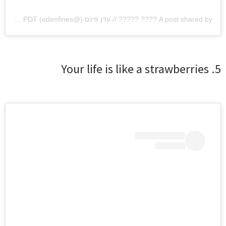
A post shared by ???? ????? // עדן פינס (@edenfines)
on
Sep 22, 2020 at 4:15am PDT
5. Your life is like a strawberries