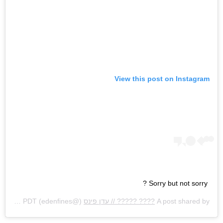
View this post on Instagram
Sorry but not sorry ?
A post shared by
???? ????? // עדן פינס
(@edenfines) on
Aug 23, 2020 at 1:05am PDT