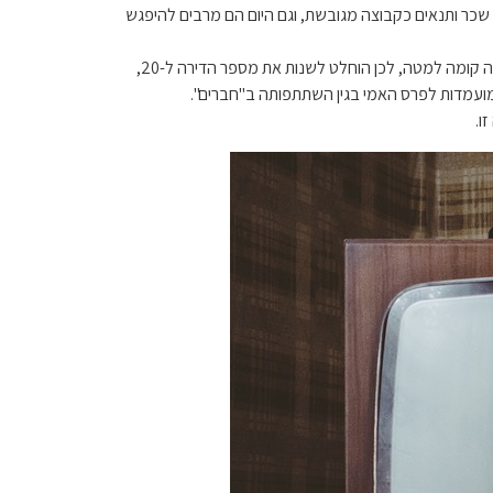
שכר ותנאים כקבוצה מגובשת, וגם היום הם מרבים להיפגש
מוניקה גלר (השחקנית קורטני קוקס) גרה בתחילת העונה הראשונה בדירה שמספרה 5, אך בהפקה שמו לב כי דירה חמש בבניין מופיעה קומה למטה, לכן הוחלט לשנות את מספר הדירה ל-20,
מועמדות לפרס האמי בגין השתתפותה ב"חברים".