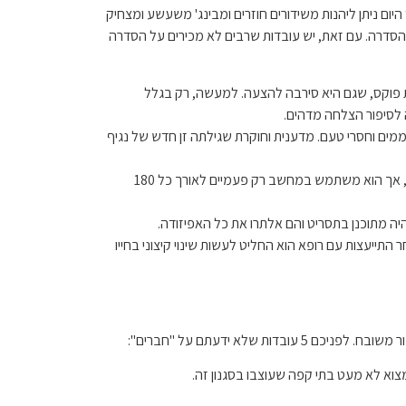
קומדיית מצבים אמריקאית שנוצרה על ידי לארי דיוויד וג'רי סיינפלד, הסדרה שודרה במשך 9 עונות בין השנים 1989 ל-1998, ועד היום ניתן ליהנות משידורים חוזרים ומבינג' משעשע ומצחיק
הסדרה. עם זאת, יש עובדות שרבים לא מכירים על הסדרה
חלט ב-NBC שלא לבחור בסדרה לכן היא הוצעה לרשת פוקס, שגם היא סירבה להצעה. למעשה, רק בגלל
מים וחסרי טעם. מדענית וחוקרת שגילתה זן חדש של נגיף
חלק גדול מהעלילה משודר מדירתו של ג'רי סיינפלד במנהטן שבניו יורק, ולבטח שמתם לב שיש לקומיקאי המוכשר מחשב אישי בדירה, אך הוא משתמש במחשב רק פעמיים לאורך כל 180
התייעצות עם רופא הוא החליט לעשות שינוי קיצוני בחייו
וא לא מעט בתי קפה שעוצבו בסגנון זה.