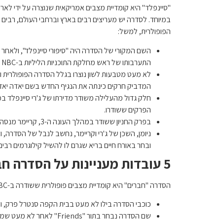
במיוחד. לסדרה יש מעריצים רבים בארץ וברחבי העולם, רבים
הפופולרית, למשל:
התערבותו של ראש מחלקת התוכניות הליליות ב-NBC והחלטתו להעביר כסף מהתקציב שלו, הוחלט לבסוף לשדר את הסדרה שהפכה לסיפור הצלחה מדהים.
לא מעט מטבעות לשון נוצרו בגלל הסדרה הפופולרית ו
המדביק חרקים כינתה את הנגיף החדש בשם יאדה יאדה
הפרקים ששודרו.
בפרק החניון ששודר במהלך העונה ה-3, קריימר מנסה ללא הצלחה להתניע את רכבו, והשחקנים צוחקים עד דמעות מאחר והדבר לא היה מתוכנן בתסריט והם אלתרו את כל האפיזודה.
ניומן, השכן של ג'רי וקריימר, נחשב לנבל של הסדרה, 
ובחר באורח חיים בריא שגרם לו להשיל קילוגרמים רבי
5 עובדות מעניינות על הסדרה חברים
הסדרה "חברים" היא קומדיית מצבים פופולרית ששודרה ב-NBC בין השנים 1994 עד 2004, ועד היום ניתן לראות שידורים חוזרים וליהנות מהומור משובח. לפניכם 5 עובדות שלא ידעתם על "חברים":
כוכבי הסדרה בילו לא מעט בבית הקפה סנטרל פרק, וה
שם הסדרה נבחר בתור "Friends" לאחר לא מעט שמות אחרים שהוצעו על ידי יוצר הסדרה ואנשים שהיו מעורבים בהפקתה.