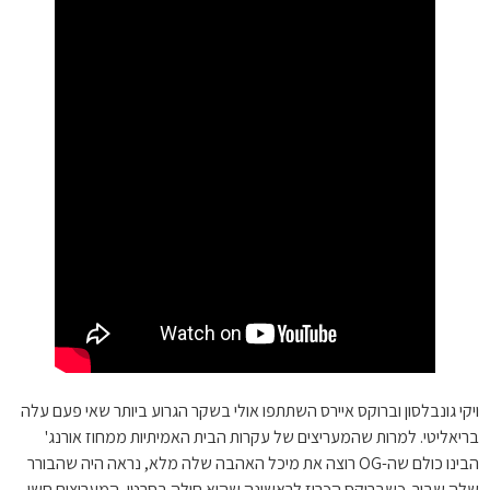
ויקי גונבלסון וברוקס איירס השתתפו אולי בשקר הגרוע ביותר שאי פעם עלה
בריאליטי. למרות שהמעריצים של עקרות הבית האמיתיות ממחוז אורנג'
הבינו כולם שה-OG רוצה את מיכל האהבה שלה מלא, נראה היה שהבורר
שלה שבור. כשברוקס הכריז לראשונה שהוא חולה בסרטן, המעריצים חשו