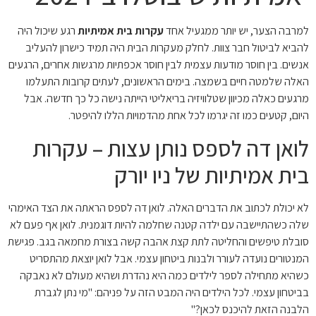
למרבה הצער, יש יותר ממגעיל אחד
עקרות בית אמיתיות
רגע שיכול היה
להביא לביטול חבר צוות. לחלק מעקרות הבית היה תמיד כישרון להעליב
אנשים. בין חוסר מודעות עצמית לבין חוסר אכפתיות מרגשות אחרים, הרגעים
האלה שלמטה חיים בשמצה. בימים הראשונים, לעתים קרובות התעלמו
מרגעים כאלה מכיוון שטלוויזיה בריאליטי הייתה נישה כל כך חדשה. אבל
היום, קטעים כמו זה יגרמו לכל אחת מהדמויות הללו להיפטר.
לואן דה לספס נותן עצות – עקרות
בית אמיתיות של ניו יורק
לא יכולת לכתוב את הדברים האלה. לואן דה לספס הראתה את הצד האימהי
שלה כשהתיישבה עם ילדה קטנה שחלמה להיות דוגמנית. לואן אף פעם לא
סובלת טיפשים והחליטה לתת קצת אהבה קשה בצורת מחמאה בגב. פגישת
המנטורים נועדה לעורר ולבנות ביטחון עצמי. אבל לואן יוצאת מהתסריט
כשהיא מתחילה לספר לילדים כמה היא נהדרת ושהיא מעולם לא נאבקה
בביטחון עצמי. לכל הילדים היה המבט הזה על פניהם: "מי נתן לגברת
הלבנה הזאת להיכנס לכאן?"