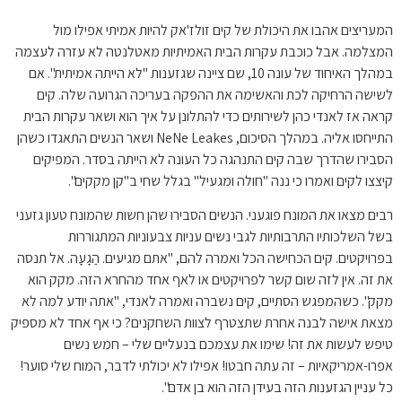
המעריצים אהבו את היכולת של קים זולז'אק להיות אמיתי אפילו מול
המצלמה. אבל כוכבת עקרות הבית האמיתיות מאטלנטה לא עזרה לעצמה
במהלך האיחוד של עונה 10, שם ציינה שגזענות "לא הייתה אמיתית". אם
לשישה הרחיקה לכת והאשימה את ההפקה בעריכה הגרועה שלה. קים
קראה אז לאנדי כהן לשירותים כדי להתלונן על איך הוא ושאר עקרות הבית
התייחסו אליה. במהלך הסיכום, NeNe Leakes ושאר הנשים התאגדו כשהן
הסבירו שהדרך שבה קים התנהגה כל העונה לא הייתה בסדר. המפיקים
קיצצו לקים ואמרו כי ננה "חולה ומגעיל" בגלל שחי ב"קן מקקים".
רבים מצאו את המונח פוגעני. הנשים הסבירו שהן חשות שהמונח טעון גזעני
בשל השלכותיו התרבותיות לגבי נשים עניות צבעוניות המתגוררות
בפרויקטים. קים הכחישה הכל ואמרה להם, "אתם מגיעים. הַגָעָה. אל תנסה
את זה. אין לזה שום קשר לפרויקטים או לאף אחד מהחרא הזה. מקק הוא
מקק". כשהמפגש הסתיים, קים נשברה ואמרה לאנדי, "אתה יודע למה לא
מצאת אישה לבנה אחרת שתצטרף לצוות השחקנים? כי אף אחד לא מספיק
טיפש לעשות את זה! שימו את עצמכם בנעליים שלי – חמש נשים
אפרו-אמריקאיות – זה עתה חבטו! אפילו לא יכולתי לדבר, המוח שלי סוער!
כל עניין הגזענות הזה בעידן הזה הוא בן אדם".