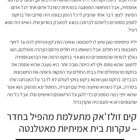
אמפתיה, אבל התחושה התפוגגה במהירות כשדגל אדום אחר דגל אדום
המשיך לצוץ. דבר אחד שהציק לי כל הזמן כצופה היה סירובו של ברוקס
לספק מסמכים כלשהם לבראבו בנוגע למאבק בסרטן שלו. האיש היה ספוג
רעיל.
יליד מיסיסיפי טען שיש לו לימפומה שאינה הודג'קין והרחיק לכת עד לזיוף
חשבונות בית חולים. אבל כשאותו בית חולים פרסם הצהרה משלהם, הוא
נאלץ להודות שהמסמכים היו פוגאזי. ברוקס הרמה את הבראבוספירה
לחשוב שהוא גוסס. ויקי לא הייתה טובה יותר. היא טענה שהיא אספה את
ברוקס מהטיפולים שלו בבית החולים עיר התקווה וראתה את החשבונות
הכבדים. ברוקס טען שהוא ביקש בויקי לעולם לא לדבר על האבחנה שלו
בסדרה, אבל כשהיא שיתפה מייל עם חבריה, החתול יצא מהשק. הוא אמר
שהוא זייף כמה מסמכים כדי להגן על הרישומים האישיים שלו. אבל כל מה
שהצופים ראו אי פעם היה שקרן גדול.
קים זולז'אק מתעלמת מהפיל בחדר
– עקרות בית אמיתיות מאטלנטה