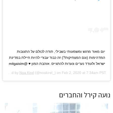
יום מאוד מרגש ומשמעותי בשבילי, תודה לכולם על התגובות
המדהימות (וגם המצחיקות?) זה כבוד עבורי להיות חיילת במדינת
ישראל ולעודד נערים ונערות להתגייס. אוהבת המון ♥️ @mitgaisim
A post shared by
Noa Kirel
(@noakirel_) on
Feb 2, 2020 at 7:34am PST
נועה קירל והחברים