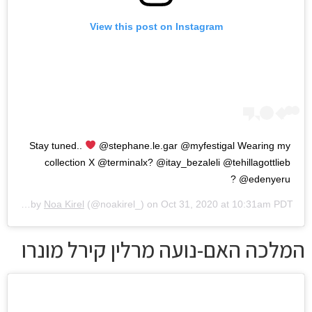
View this post on Instagram
Stay tuned..
@stephane.le.gar @myfestigal Wearing my
collection X @terminalx? @itay_bezaleli @tehillagottlieb
@edenyeru ?
A post shared by
Noa Kirel
(@noakirel_) on
Oct 31, 2020 at 10:31am PDT
המלכה האם-נועה מרלין קירל מונרו