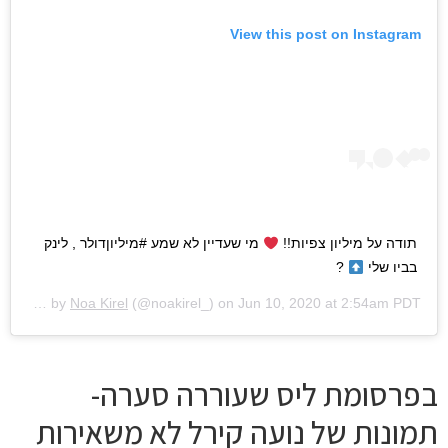
View this post on Instagram
תודה על מיליון צפיות!!
מי שעדיין לא שמע #מיליוןדולר , לינק
בביו שלי
?
A post shared by
Noa Kirel
(@noakirel_) on
Jun 10, 2020 at 2:54am PDT
בפרסומת ליס שעוררה סערה-
תמונות של נועה קירל לא משאירות