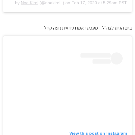
A post shared by
Noa Kirel
(@noakirel_) on
Feb 17, 2020 at 5:29am PST
ביום הגיוס לצה"ל – מעכשיו אמרו טוראית נועה קירל
View this post on Instagram