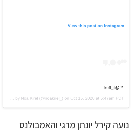
View this post on Instagram
? @keff_il
A post shared by
Noa Kirel
(@noakirel_) on
Oct 15, 2020 at 5:47am PDT
נועה קירל יונתן מרגי והאמבולנס