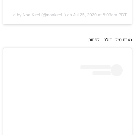
A post shared by Noa Kirel (@noakirel_)
on
Jul 25, 2020 at 8:03am PDT
נערת מיליון דולר – לפחות