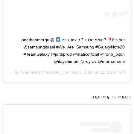
It's out
?
#אמבולנס ? קישור בביו
@jonathanmergui
@samsungisrael #We_Are_Samsung #GalaxyNote20
#TeamGalaxy @jordiprod @staticofficial @ronb_biton
@itayshimoni @royraz @morhamami
A post shared by
Noa Kirel
(@noakirel_) on
Sep 2, 2020 at 12:31am PDT
דוגמנית שחקנית וזמרת