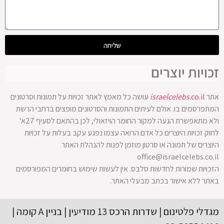
שליחה
זכויות יוצרים
אתר
.co.il
israelcelebs
עושה כל מאמץ לאתר זכויות על תמונות וסרטונים
המתפרסמים בו. אולם לעיתים התמונות והסרטונים מופצים ברחבי הרשת
ולא מתאפשרת הגעה למקור החומר הויזאולי, לכן בהתאם לסעיף 27א'
לחוק זכויות היוצרים כל אדם הרואה עצמו נפגע עקב בעלות על זכויות
היוצרים של תמונה או סרטון מוזמן לפנות להנהלת האתר
office@israelcelebs.co.il
הזכויות שמורות לחדשות סלבס. אין לעשות שימוש בחומרים המפורסמים
באתר ללא אישור בכתב מבעלי האתר.
מגדלי פלטינום | שדרות הרכס 13 מודיעין | בניין A קומה |