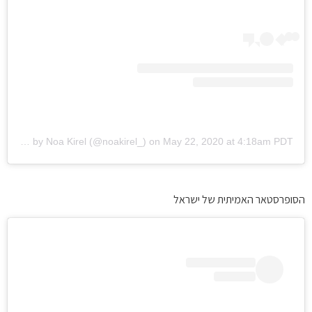
A post shared by Noa Kirel (@noakirel_)
on
May 22, 2020 at 4:18am PDT
הסופרסטאר האמיתית של ישראל