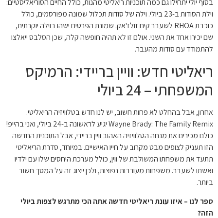
בסוף יולי יתחילו גם כמה תוכניות ריאליטי מהנות, כולל החיים הסוריאליסטיים:
וילת הסודות ב-23 ביולי. וילה של סודות תכלול שמונה מפורסמים, כולל
כוכבת RHOA לשעבר קים זולז'אק. שמונת הפרטים ישהו בוילה יוקרתית,
שם יכירו אחד את השני. אולם זו לא תהיה חופשה קלה, שכן הסלבס ייאלצו
להתמודד עם סודות מהעבר.
ריאליטי חדש: וויין בריידי: הרמיקס
המשפחתי – 24 ביולי
אחרון, אבל בהחלט לא פחות חשוב, יש לנו חדש בטלוויזיה הריאליטי.
Wayne Brady: The Family Remix יגיע לראשונה ב-24 ביולי, ואני בהייפ!
כולם מכירים את מנחה הטלוויזיה האהוב וויין בריידי, אבל התוכנית החדשה
הזו תעניק לצופים מבט מקרוב על חייו האישיים. במיוחד, סדרת הריאליטי
תתעד את משפחתו המשולבת של ווין, כולל מערכת היחסים שלו עם ילדיו
ואשתו לשעבר. משפחות מעורבות נפוצות, ולכן ייצוג זה על המסך חשוב
ביותר.
ספר לנו – איזו עונת ריאליטי חדשה אתה הכי מתרגש לצפות ביולי
הזה?