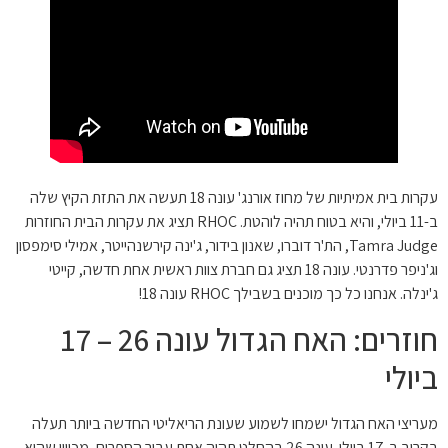
עקרות בית אמיתיות של מחוז אורנג' עונה 18 תעשה את התזת הקיץ שלה
ב-11 ביולי, והיא בטוח תהיה לוהטת. RHOC תציג את עקרות הבית החוזרות
Tamra Judge, הת'ר דוברו, שאנון בידור, ג'ינה קירשנהייטר, אמילי סימפסון
וג'ניפר פדרנטי. עונה 18 תציג גם חברת צוות ראשית אחת חדשה, קייטי
ג'ינלה. אנחנו כל כך מוכנים בשבילך RHOC עונה 18!
חוזרים: האח הגדול עונה 26 – 17
ביולי
מעריצי האח הגדול ישמחו לשמוע שעונת הריאליטי החדשה ביותר תעלה
בקרוב ב-17 ביולי. עונה 26 בהחלט תהיה אחת עבור הספרים, מכיוון שהיא