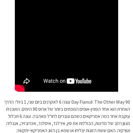
90 Day Fiancé: The Other Way עונה 6 לאקרנים ביום שני, 1 ביולי. הדרך
האחרת הוא אחד הספין-אופים המפתים ביותר של ארוס 90 הימים. התוכנית
עוקבת אחר כמה אמריקאים כשהם עוברים לחו"ל מאהבה. עונה 6 תכלול
מגוון רחב של מדינות, הכוללות את סין, אירלנד, איסלנד, אינדונזיה, אנגליה
וטורקיה. האם ששת הזוגות יצליחו או שמא בן הזוג האמריקאי יתקשה