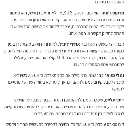
האפשריים ביניהם.
מרקוס ג'ונסון
הוא עובד ותיק ב־SUR, אך לאחר אובדן אישי, הוא מתמודד
עם קשיים בעבודה וביחסים עם בת זוגו, קים. כשהוא מכוון את האנרגיה
לקריירת הדיג'יי והחיים החברתיים, יצטרך ללמוד אם לגישה החדשה שלו
תתרום לחיזוק הקשר או תסכן אותו.
הבחורה הפשוטה והאהובה
אודרי לינגל
, לאחרונה רווקה, מוצאת חן בעיני
כמעט כל אנשי הצוות. היא רודפת אחרי מערכות חדשות וחלומה הוא להופיע
על המסך הגדול, אך כאשר מישהו ב־SUR קולט את העין שלה, עלולה
להתרחש אחת הסטוריות הרעות.
נטלי מגואר
כבר שנתיים מובילה את בר מתארחת ב־SUR ועכשיו היא
מוכנה לקבל קידום כמנהלת הברים. אך ליסה לא בטוחה שהיא המתאימה
לתפקיד.
דימי סליים
, שמכהן כמנהלת המסעדה מזה שבע שנים, היא הוותיקה
שבחבורה, ומכירה את כל הפנימיות של העובדים. אך לפעמים היא מתקשה
לנסות לשלב בין תפקידה כמנהלת לחברות עם העובדים.
קים סוארס עובדת ב־SUR תוך כדי חתירה לקריירה בתעשיית הבידור ויחסים