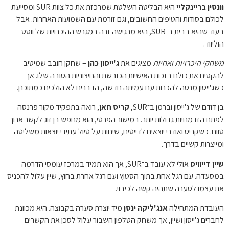
וונסין בריינקליי
היא הבליטה השלטת שמרכזת את כל צוות SUR ומסייעת
לכולם בסודות והטיפים החשובים, וגם זורמת עם השמועות האחרות. אבל
בעוד שהיא בבית ב־SUR, היא מרגישה זרה במגרש ההיכרויות של ווסט
הוליווד.
משחקי היכרויות ואחיות
מציגים את
ג'ייסון כהן
– שחקן חובב שמיטיב
להקסים את כולם בזכות האישיות הכובשת והחיצוניות הטובה שלו. אך
כשג'ייסון מנסה להכרות עם עמיתה חדשה, הדברים לא הולכים כמתוכנן.
בן דודם של ג'ייסון וברמן ב־SUR,
קריס חאן
, רואה בתפקיד מקור פרנסה
לפתח הזדמנויות גדולות יותר. במישור הפרטי, הוא מחפש בן זוג לקשר ארוך
טווח. כשקריס ואודרי יוצאים לדייטים, שיחות על טיול עתידי יוצאות משליטה
ומייצרות קשיים בדרך.
שיין דייוויס
אולי לא עובד ב־SUR, אך הוא תמיד במרכז עומסי הדרמה
במסעדה. עם רגל אחת בתוך הסטוץ ועם רגל אחרת בחוץ, שיין עלול להכניס
את עצמו לסערה שתהיה קשה לכיבוי.
העובדת המתחילה
אנג'ליקה ינסן
מיד יוצרת סערה בקבוצה. היא מכוונת
לחברים ג'ייסון ושיין, אך משחק הטלפון השבור עלול לסכן את הקשרים