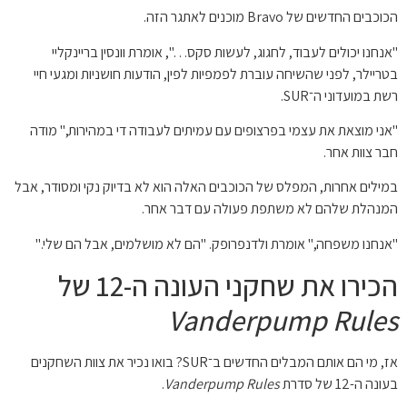
הכוכבים החדשים של Bravo מוכנים לאתגר הזה.
"אנחנו יכולים לעבוד, לחגוג, לעשות סקס…", אומרת וונסין בריינקליי
בטריילר, לפני שהשיחה עוברת לפמפיות לפין, הודעות חושניות ומגעי חיי
רשת במועדוני ה־SUR.
"אני מוצאת את עצמי בפרצופים עם עמיתים לעבודה די במהירות," מודה
חבר צוות אחר.
במילים אחרות, המפלס של הכוכבים האלה הוא לא בדיוק נקי ומסודר, אבל
המנהלת שלהם לא משתפת פעולה עם דבר אחר.
"אנחנו משפחה," אומרת ולדנפרופק. "הם לא מושלמים, אבל הם שלי."
הכירו את שחקני העונה ה-12 של
Vanderpump Rules
אז, מי הם אותם המבלים החדשים ב־SUR? בואו נכיר את צוות השחקנים
בעונה ה-12 של סדרת
Vanderpump Rules
.