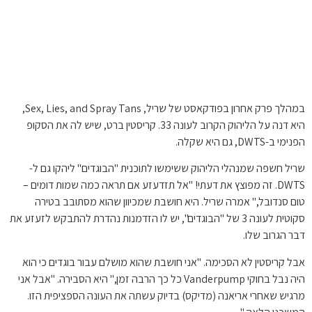
במהלך פרק אחרון בפודקאסט של שריל, Sex, Lies, and Spray Tans,
היא דנה על הליהוק הקרוב לעונה 33. קריסטין ברט, שיש לה את הסקופ
הפנימי ב-DWTS, גם היא שקלה.
שריל חשפה שמנהלי הליהוק ששימשו לתוכנית "הבוגדים" ליהקו גם ל-
DWTS. זה מפוצץ את דעתי! "אל תזדעזע אם תראה כמה שמות דומים –
טום סנדובל," אמרה שריל. היא חושבת שמכיוון שהוא מסתובב בטירה
סקוטית לעונה 3 של "הבוגדים", יש לו הזדמנות נהדרת להתבקש לזעזע את
דבר הגרוב שלו.
אבל קריסטין לא הסכימה. "אני חושבת שהוא מושלם עבור בוגדים כי הוא
היה נבל בחוקי Vanderpump כל כך הרבה זמן," היא הסבירה. "אבל אני
מרגיש שאחרי אריאנה (מדיקס) בדיוק עשתה את העונה הספציפית הזו.