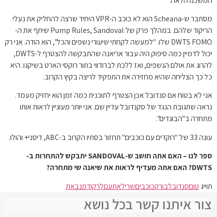
המשכנו הלאה."
מסתבר ש-Scheana הוא לא כוכב ה-VPR היחיד שרצה להחליק את נעלי
הריקוד שלהם. במהלך פרק של Pump Rules, Sandoval שיתף את ה-
DWTS FOMO שלו. "למעשה לקחתי שיעורי נשפים והכל", הוא הודה. אני רק
יכול לדמיין כמה סיפוק היה עבור אריאנה שהתבקשה להצטרף ל-DWTS,
להרוג את אולם הנשפים, ואז ללכת לברודווי בתור רוקסי הארט בשיקגו. היא
כל כך הצליחה שהיא מחזירה את התפקיד לריצה בקיץ הקרוב.
אני לא בטוח אם סנדובל אכן הצטרף לתוכנית כמה זמן הוא יחזיק מעמד.
נראה שתגובת הנגד של סקנדובל עדיין שם. אני יותר מעוניין לראות אותו
מתחרה ב"הבוגדים".
עונה 33 של "רוקדים עם כוכבים" תחזור בסתיו הקרוב ב-ABC, דיסני+ והולו.
ספר לנו – האם אתה חושב ש-SANDOVAL יתבקש להתחרות ב-
DWTS? האם אתה מעדיף לראות את שיאנה שי מתחרה?
תוייג
טום
סנדובל
בורק
כוכבים
שריל
את
עם
לרקוד
מנבאת
צור איתנו קשר בכל נושא