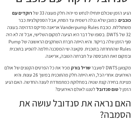
הגיע הזמן שכולם יתחילו לנחש מי יהיה חלק מעונה 33 של
רוקדים עם
כוכבים
. כמובן שלא נגלה רשמית עד הסתיו, אבל הספקולציות כבר
משתוללות. כוכבת Vanderpump Rules אריאנה מדיקס הדהימה בעונה
32 של DWTS. בסופו של דבר היא הגיעה למקום השלישי, אבל זה לא היה
סוף הזמן שלה בריקוד. והיא הייתה חברת השחקנים הראשונה של Pump
Rules שהתחרתה בתוכנית. סקאנה שי המסכנה חלמה להופיע בתוכנית
ובמקום זאת התבססה על חברתה הטובה, אריאנה.
מקצוען DWTS לשעבר
שריל בורק
מכיר את כל הפרטים הקטנים של אולם
האירועים. אחרי הכל, היא הייתה חלק מהתוכנית במשך 26 עונות. והיא
מציינת בחירה קצת שנויה במחלוקת כמתמודדת לעונה החדשה. האם הגיע
הזמן ל
טום סנדובל
לטנגו לאולם האירועים?
האם נראה את סנדובל עושה את
הסמבה?