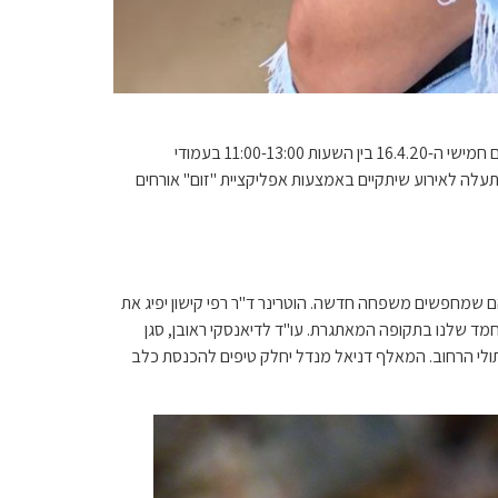
עמותת S.O.S חיות ודיזנגוף סנטר מעבירים את שיתוף הפעולה שלהם למרחב הדיגיטלי ויערכו ביחד משדר אימוץ מיוחד של כלבים, שישודר ביום חמישי ה-16.4.20 בין השעות 11:00-13:00 בעמודי
לה לאירוע שיתקיים באמצעות אפליקציית "זום" אורחים
 שמחפשים משפחה חדשה. הוטרינר ד"ר רפי קישון יפיג את
מד שלנו בתקופה המאתגרת. עו"ד לדיאנסקי ראובן, סגן
חתולי הרחוב. המאלף דניאל מנדל יחלק טיפים להכנסת כלב