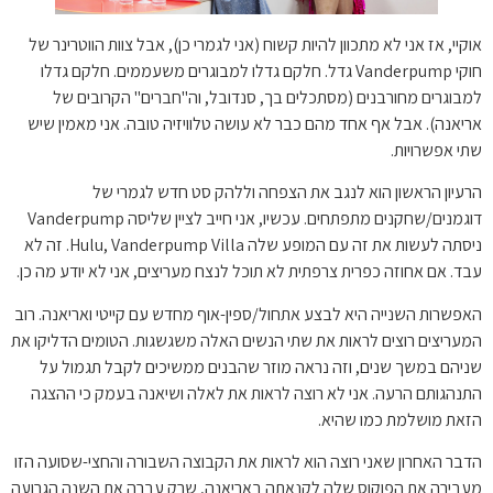
אוקיי, אז אני לא מתכוון להיות קשוח (אני לגמרי כן), אבל צוות הווטרינר של
חוקי Vanderpump גדל. חלקם גדלו למבוגרים משעממים. חלקם גדלו
למבוגרים מחורבנים (מסתכלים בך, סנדובל, וה"חברים" הקרובים של
אריאנה). אבל אף אחד מהם כבר לא עושה טלוויזיה טובה. אני מאמין שיש
שתי אפשרויות.
הרעיון הראשון הוא לנגב את הצפחה וללהק סט חדש לגמרי של
דוגמנים/שחקנים מתפתחים. עכשיו, אני חייב לציין שליסה Vanderpump
ניסתה לעשות את זה עם המופע שלה Hulu, Vanderpump Villa. זה לא
עבד. אם אחוזה כפרית צרפתית לא תוכל לנצח מעריצים, אני לא יודע מה כן.
האפשרות השנייה היא לבצע אתחול/ספין-אוף מחדש עם קייטי ואריאנה. רוב
המעריצים רוצים לראות את שתי הנשים האלה משגשגות. הטומים הדליקו את
שניהם במשך שנים, וזה נראה מוזר שהבנים ממשיכים לקבל תגמול על
התנהגותם הרעה. אני לא רוצה לראות את לאלה ושיאנה בעמק כי ההצגה
הזאת מושלמת כמו שהיא.
הדבר האחרון שאני רוצה הוא לראות את הקבוצה השבורה והחצי-שסועה הזו
מעבירה את הפוקוס שלה לקנאתה באריאנה, שרק עברה את השנה הגרועה