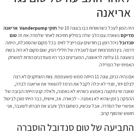
אריאנה
היה המון לעכל כשהאורות כבו בעונה 10 של
חוקי Vanderpump
.
אריאנה
מדיקס
נשארה עם הלב שלה במיליון חתיכות לאחר שלמדה את זה
טום
סנדובל
ניהל רומן בן חודשים עם רייצ'ל לוויס. בכל מקום שהסתכלת, הייתה
דרמה. בין התפרצויות זעם לשבירה של חלילי הפין, שום מקום לא היה בטוח.
כשעונה 11 עלתה לראשונה, המעריצים כבר היו מעודכנים הודות למשחק
האמיתי של הפרידה.
אם נהיה כנים, עונה 11 הייתה ממש משעממת. צוות השחקנים לא רצה
לצלם יחד, סנדי לא יכלה לקבל את הרמז להשאיר את אריאנה לבדה,
שאנה שי נתקעה באמצע כשהיא לא נאמנה, ולאלה קנט הייתה הבובה של
ההפקה בזמן שהיא לא נאמנה – לכאורה. אז, אישית, כבר הייתי מוכן לביטול
אפשרי של הסדרה. אבל עכשיו, כשתום הלך ותבע את חברתו לשעבר, אני
חושש שהסוף קרוב.
התביעה של טום סנדובל הוסברה