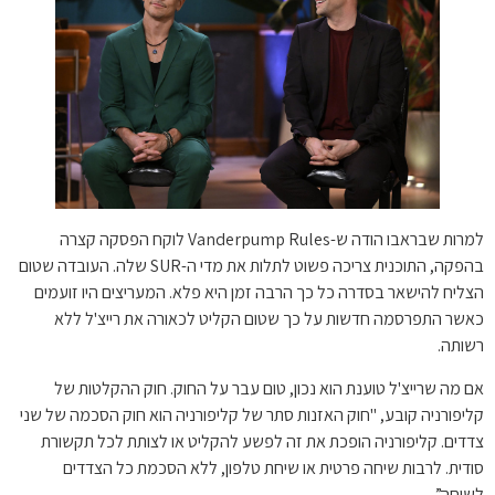
למרות שבראבו הודה ש-Vanderpump Rules לוקח הפסקה קצרה
בהפקה, התוכנית צריכה פשוט לתלות את מדי ה-SUR שלה. העובדה שטום
הצליח להישאר בסדרה כל כך הרבה זמן היא פלא. המעריצים היו זועמים
כאשר התפרסמה חדשות על כך שטום הקליט לכאורה את רייצ'ל ללא
רשותה.
אם מה שרייצ'ל טוענת הוא נכון, טום עבר על החוק. חוק ההקלטות של
קליפורניה קובע, "חוק האזנות סתר של קליפורניה הוא חוק הסכמה של שני
צדדים. קליפורניה הופכת את זה לפשע להקליט או לצותת לכל תקשורת
סודית. לרבות שיחה פרטית או שיחת טלפון, ללא הסכמת כל הצדדים
לשיחה”.