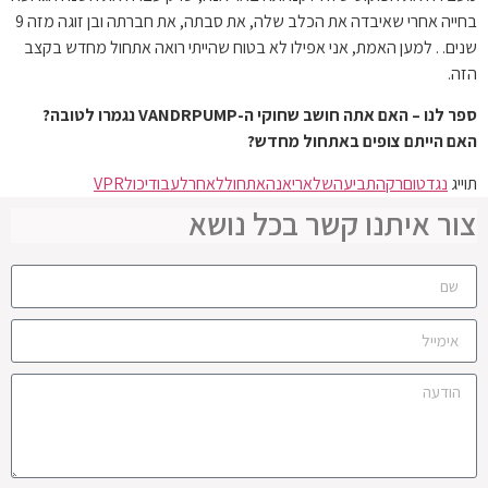
בחייה אחרי שאיבדה את הכלב שלה, את סבתה, את חברתה ובן זוגה מזה 9
שנים. . למען האמת, אני אפילו לא בטוח שהייתי רואה אתחול מחדש בקצב
הזה.
ספר לנו – האם אתה חושב שחוקי ה-VANDRPUMP נגמרו לטובה?
האם הייתם צופים באתחול מחדש?
תוייג
נגד
טום
רק
התביעה
של
אריאנה
אתחול
לאחר
לעבוד
יכול
VPR
צור איתנו קשר בכל נושא