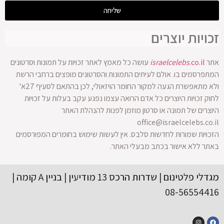
שליחה
זכויות יוצרים
אתר
.co.il
israelcelebs
עושה כל מאמץ לאתר זכויות על תמונות וסרטונים
המתפרסמים בו. אולם לעיתים התמונות והסרטונים מופצים ברחבי הרשת
ולא מתאפשרת הגעה למקור החומר הויזאולי, לכן בהתאם לסעיף 27א'
לחוק זכויות היוצרים כל אדם הרואה עצמו נפגע עקב בעלות על זכויות
היוצרים של תמונה או סרטון מוזמן לפנות להנהלת האתר
office@israelcelebs.co.il
הזכויות שמורות לחדשות סלבס. אין לעשות שימוש בחומרים המפורסמים
באתר ללא אישור בכתב מבעלי האתר.
מגדלי פלטינום | שדרות הרכס 13 מודיעין | בניין A קומה |
08-56554416