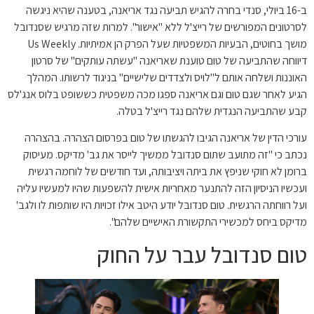
ב-16 ביולי, סנדי בחרה להגיש תביעה נגד אריאנה, בטענה שהיא ניגשה
לסרטונים המפורשים של רייצ'ל ללא "אישור". למרות שזה מרגיש שסנדובל
מושך בחוטים, הבעיות המשפטיות שעל הפרק הן אמיתיות. Us Weekly
דיווחה שהתביעה של טום טוענת שאריאנה "עשתה עותקים" של סרטון
האוננות ושלחה אותם ל"לויס ולצדדים שלישיים" בניגוד לרשותו. המהלך
הגיע לאחר שגם טום וגם אריאנה ספגו מכה משפטית כששופט בלוס אנג'לס
קבע שהתביעה הנגדית שלהם נגד רייצ'ל בטלה.
עורכי הדין של אריאנה הגיבו להגשתו של טום בפרסום הצהרה. בהצהרה
נכתב כי "זה מתועב שתום סנדובל ממשיך לייסר את גב' מדיקס. מעיסוק
ברומן לא חוקי שניפץ את ביתה ויציבותה, ועד חודשים של לוחמה רגשית
ועכשיו הניסיון הזה להתנער מאחריות אישית להשפעות שהיו למעשיו עליה
ועל רווחתה הרגשית. טום סנדובל יודע היטב אילו זכויות היו שותפות לו ולגב'
מדיקס ביחס למכשירי התקשורת האישיים שלהם".
טום סנדובל עבר על החוק