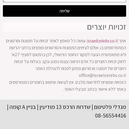
שליחה
זכויות יוצרים
אתר
.co.il
israelcelebs
עושה כל מאמץ לאתר זכויות על תמונות וסרטונים
המתפרסמים בו. אולם לעיתים התמונות והסרטונים מופצים ברחבי הרשת
ולא מתאפשרת הגעה למקור החומר הויזאולי, לכן בהתאם לסעיף 27א'
לחוק זכויות היוצרים כל אדם הרואה עצמו נפגע עקב בעלות על זכויות
היוצרים של תמונה או סרטון מוזמן לפנות להנהלת האתר
office@israelcelebs.co.il
הזכויות שמורות לחדשות סלבס. אין לעשות שימוש בחומרים המפורסמים
באתר ללא אישור בכתב מבעלי האתר.
מגדלי פלטינום | שדרות הרכס 13 מודיעין | בניין A קומה |
08-56554416