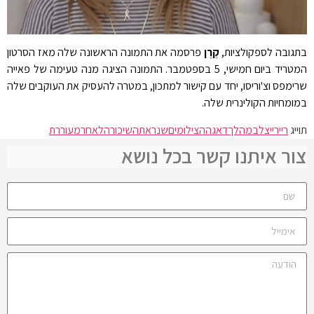
בתגובה לספקולציות,
קֶרֶן
פרסמה את התמונה הראשונה שלה מאז הסרטון
המטריד ביום חמישי, 5 בספטמבר. התמונה הציגה מנה טעימה של פאייה
שרימפס וצ'וריסו, יחד עם קישור למתכון, במטרה להעסיק את העוקבים שלה
במומחיות הקולינרית שלה.
תוייג
ריי
רייצל
במהלך
דאגה
הצילומים
שנראתה
שיכורה
לאחר
מעוררת
צור איתנו קשר בכל נושא