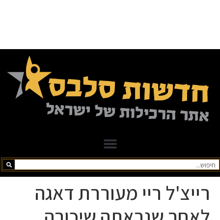
רייצ'ל ריי מעוררת דאגה
לאחר שנראתה שיכורה