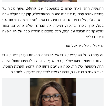
החששות החלו לאחר סרטון 2 בספטמבר שבו
קֶרֶן
56, שיתף סיפור על
מסיבת ארוחת ערב עם טוני בנט המנוח. בסיפור שלה,
קֶרֶן
תיאר תקלה שבה
בנט החליק על רצפה מצוחצחת ופגע בראשו. "חשבתי שהרגתי את טוני
בנט",
קֶרֶן
סיפרה בהומור, ותיארה את הבהלה שלה מהאירוע. בעוד
שהאנקדוטה חביבה על רבים, חלק מהצופים הוטרדו מכך
של ריי
הופעה
ודיבור בקליפ.
לחץ על הפעל לצפייה למטה.
זה עורר גל של ספקולציות לגבי
של ריי
רווחה. ההערות נעו בין דאגות לגבי
בעיות בריאותיות פוטנציאליות, כמו שבץ מוחי, ועד להצעות שאולי הייתה
תחת השפעת אלכוהול. כמה מעריצים דחקו
קֶרֶן
לחפש הערכה רפואית,
בעוד שאחרים הגנו עליה, וייחסו כל שינוי להזדקנות טבעית או לתרופות.