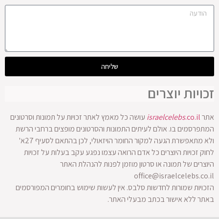
שליחה
זכויות יוצרים
אתר
.co.il
israelcelebs
עושה כל מאמץ לאתר זכויות על תמונות וסרטונים
המתפרסמים בו. אולם לעיתים התמונות והסרטונים מופצים ברחבי הרשת
ולא מתאפשרת הגעה למקור החומר הויזאולי, לכן בהתאם לסעיף 27א'
לחוק זכויות היוצרים כל אדם הרואה עצמו נפגע עקב בעלות על זכויות
היוצרים של תמונה או סרטון מוזמן לפנות להנהלת האתר
office@israelcelebs.co.il
הזכויות שמורות לחדשות סלבס. אין לעשות שימוש בחומרים המפורסמים
באתר ללא אישור בכתב מבעלי האתר.