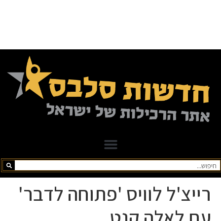
רייצ'ל לוויס 'פתוחה לדבר'
עם לאלה קנט