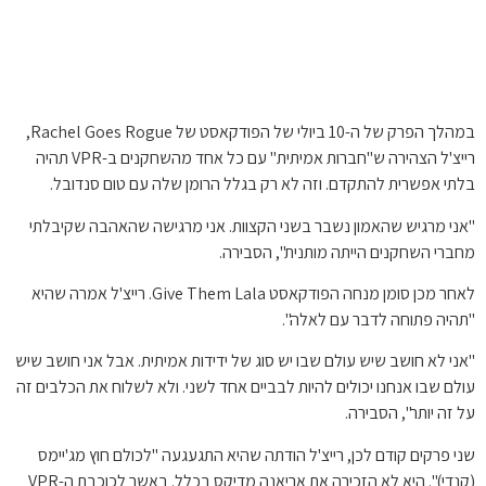
במהלך הפרק של ה-10 ביולי של הפודקאסט של Rachel Goes Rogue,
רייצ'ל הצהירה ש"חברות אמיתית" עם כל אחד מהשחקנים ב-VPR תהיה
בלתי אפשרית להתקדם. וזה לא רק בגלל הרומן שלה עם טום סנדובל.
"אני מרגיש שהאמון נשבר בשני הקצוות. אני מרגישה שהאהבה שקיבלתי
מחברי השחקנים הייתה מותנית", הסבירה.
לאחר מכן סומן מנחה הפודקאסט Give Them Lala. רייצ'ל אמרה שהיא
"תהיה פתוחה לדבר עם לאלה".
"אני לא חושב שיש עולם שבו יש סוג של ידידות אמיתית. אבל אני חושב שיש
עולם שבו אנחנו יכולים להיות לבביים אחד לשני. ולא לשלוח את הכלבים זה
על זה יותר", הסבירה.
שני פרקים קודם לכן, רייצ'ל הודתה שהיא התגעגעה "לכולם חוץ מג'יימס
(קנדי)". היא לא הזכירה את אריאנה מדיקס בכלל. באשר לכוכבת ה-VPR