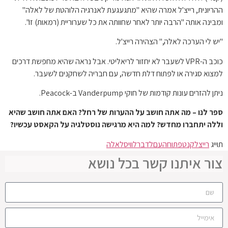
ההריונית, רייצ'ל אמרה שהיא "מתגעגעת לאנרגיה הלוהטת של לאלה"
ומבינה אותה "הרבה יותר לאחר שחוותה את כל שערוריית (רמאות) זו".
"יש לי הערכה לאלה," הצהירה רייצ'ל.
כוכב ה-VPR לשעבר לא יחזור לריאליטי. אבל נראה שהיא מחפשת דרכים
למצוא סגירה או לפתוח דלת חדשה, עם חבריה לשחקנים לשעבר.
ניתן להזרים עונות קודמות של חוקי Vanderpump ב-Peacock.
ספר לנו – מה אתה חושב על ההערות של רחל? האם אתה חושב שהיא
וללה יתחברו מחדש? למה היא מרגישה נוסטלגיה על הקאסט עכשיו?
תוייג
רייצל
קנט
פתוחה
עם
לדבר
לוויס
לאלה
צור איתנו קשר בכל נושא