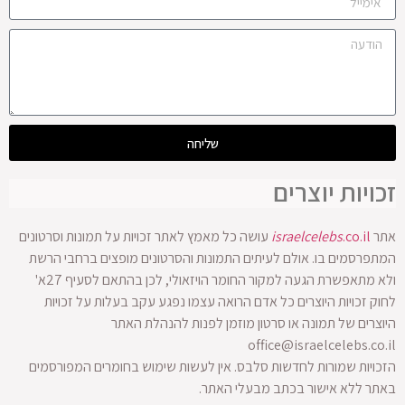
שליחה
זכויות יוצרים
אתר
.co.il
israelcelebs
עושה כל מאמץ לאתר זכויות על תמונות וסרטונים
המתפרסמים בו. אולם לעיתים התמונות והסרטונים מופצים ברחבי הרשת
ולא מתאפשרת הגעה למקור החומר הויזאולי, לכן בהתאם לסעיף 27א'
לחוק זכויות היוצרים כל אדם הרואה עצמו נפגע עקב בעלות על זכויות
היוצרים של תמונה או סרטון מוזמן לפנות להנהלת האתר
office@israelcelebs.co.il
הזכויות שמורות לחדשות סלבס. אין לעשות שימוש בחומרים המפורסמים
באתר ללא אישור בכתב מבעלי האתר.