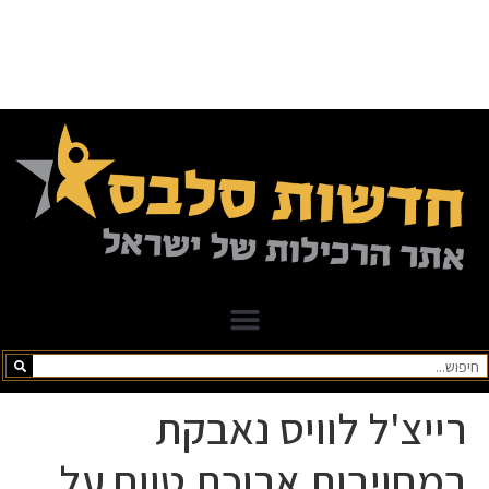
רייצ'ל לוויס נאבקת
במחויבות ארוכת טווח על