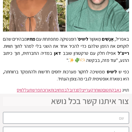
באפריל,
אֲנָשִׁים
מְאוּשָׁר
ליוויס
' רומנטיקה מתפתחת עם
מתיו
מבהירים שהם
לוקחים את הזמן שלהם כדי להכיר אחד את השני בלי למהר לתוך תוויות.
רייצ'ל
אפילו חלק עם טרקטורון שובב
דאן
במדיה החברתית, תוך כיתוב
הרגע, "עוד מזה, בבקשה
."
כפי ש
ליוויס
ממשיכה לחקור מערכות יחסים חדשות ולהתמקד ברווחתה,
היא נשארת אופטימית לגבי מה צופן העתיד.
תוייג
נאבקת
טום
טווח
רקע
רייצל
סנדובל
במחויבות
ארוכת
פרשת
על
לוויס
צור איתנו קשר בכל נושא