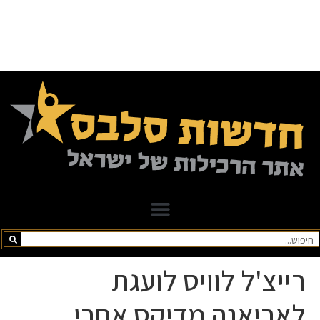
רייצ'ל לוויס לועגת
לאריאנה מדיקס אחרי