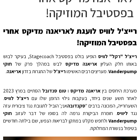
בפסטיבל המוזיקה!
רייצ'ל לוויס לועגת לאריאנה מדיקס אחרי
בפסטיבל המוזיקה!
רייצ'ל "רקל" לוויס
הופיע בולט בפסטיבל Stagecoach, בעיקר לבוש
באותו חלק העליון
אריאנה מדיקס
לבש במהלך פרק של
חוקי
Vanderpump
. מעריצים רבים האשימו
רייצ'ל
של התגרות בזדון
אריאנה
.
מערכת היחסים בין
אריאנה מדיקס
ו
טום סנדובל
הסתיים במרץ 2023
לאחר תשע שנים ביחד, בעקבות גילוי הרומן שלו עם
רייצ'ל לוויס
.
השערורייה, המכונה ברבים "
סקנדובה
אני,' הוביל לתגובת נגד ציבורית עזה
נגד
ליוויס
. חומרת הביקורת גרמה לה בסופו של דבר לעזוב
חוקי
Vanderpump
ולחפש מקלט במתקן לבריאות הנפש, שם בילתה חודשיים
בטיפול בנשורת המחלוקת.