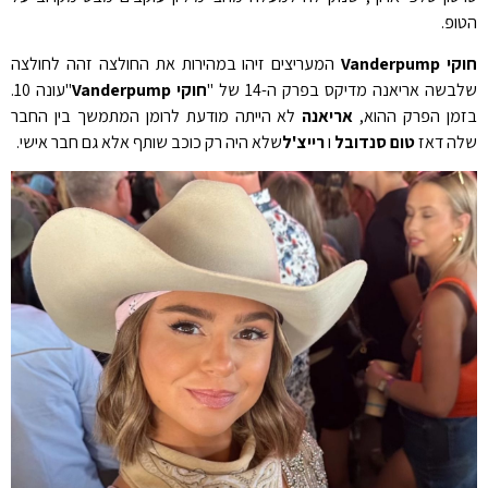
הטופ.
חוקי Vanderpump
המעריצים זיהו במהירות את החולצה זהה לחולצה
שלבשה אריאנה מדיקס בפרק ה-14 של "
חוקי Vanderpump
"עונה 10.
בזמן הפרק ההוא,
אריאנה
לא הייתה מודעת לרומן המתמשך בין החבר
שלה דאז
טום סנדובל
ו
רייצ'ל
שלא היה רק ​​כוכב שותף אלא גם חבר אישי.