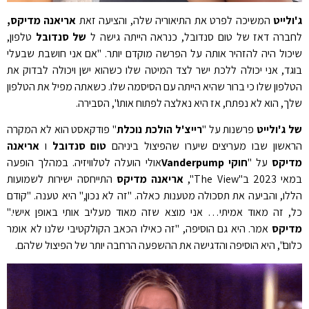
ג'ולייט
המשיכה לפרט את התיאוריה שלה, והציעה זאת
אריאנה מדיקס,
לחברה דאז של טום סנדובל, כנראה הייתה גישה ל
של סנדובל
טלפון,
שיכול היה להזהיר אותה על הפרשה מוקדם יותר. "אם אני חושבת שבעלי
בוגד, אני יכולה ללכת ישר לצד המיטה שלו כשהוא ישן ויכולה לבדוק את
הטלפון שלו כי ברור שהיא הייתה עם הסיסמה שלו. כשאתה מפיל את הטלפון
שלך, הוא לא נפתח, אז היא נאלצה לפתוח אותו", הסבירה.
של ג'ולייט
פרשנות על "
רייצ'ל הולכת נוכלת
" פודקאסט הוא לא המקרה
הראשון שבו מעריצים שיערו שהפיצול ביניהם
טום סנדובל
ו
אריאנה
מדיקס
על "
חוקי Vanderpump
אולי הועלה לטלוויזיה. במהלך הופעה
במאי 2023 ב"The View",
אריאנה מדיקס
התייחסה ישירות לשמועות
הללו, והביעה את תסכולה מטענות כאלה. "זה לא נכון," היא טענה. "קודם
כל, זה מאוד אמיתי… אני מוצא שזה מאוד מעליב אותי באופן אישי."
מדיקס
אמר. היא גם הוסיפה, "זה כאילו הכאב הקולקטיבי שלנו לא אומר
כלום", היא הוסיפה והדגישה את ההשפעה הרחבה יותר של הפיצול שלהם.