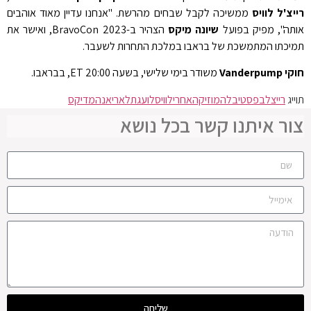
רייצ'ל לוויס
ממשיכה לקבל שבחים מהרשת. "אנחנו עדיין מאוד אוהבים
אותה", מפיק בפועל
שיונה מיקס
הצהיר ב-BravoCon 2023, ואישר את
תמיכתו המתמשכת של בראבו במלכת התחרות לשעבר.
חוקי Vanderpump
משודר בימי שלישי, בשעה 20:00 ET, בבראבו.
תוייג
רייצל
בפסטיבל
המוזיקה
אחרי
לוויס
לועגת
לאריאנה
מדיקס
צור איתנו קשר בכל נושא
שליחה