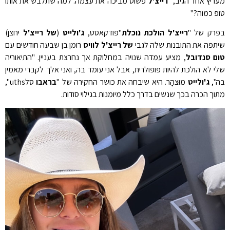
מעריץ אחד הגיב, "
רייצ'ל
פשוט מביכה את עצמה. למה שתלבש את אותו
טופ כמוה?"
בפרק של "
רייצ'ל הולכת נוכלת
"פודקאסט,
ג'ולייט
(
של רייצ'ל
יחצן)
שיתפה את התובנות שלה לגבי
של רייצ'ל לוויס
רומן בן שבעה חודשים עם
טום סנדובל
, מציע עמדה שנויה במחלוקת אך נחרצת בעניין. "התיאוריה
שלי לא הולכת להיות פופולרית, אבל אני עומד בה, ואני אלך לקברי מאמין
בה",
ג'ולייט
מוּצהָר. היא שיבחה את כושר החקירה של "
בראבו
סלuths",
מתוך הכרה בכך שנשים בדרך כלל מיומנות בגילוי סודות.