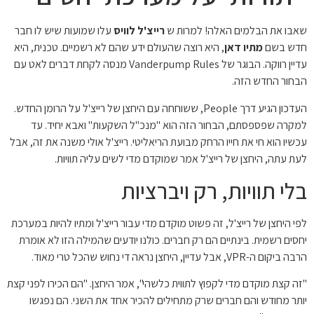
שאבו את הבלמים האלה! למרות ש
רייצ'ל לוויס
עלו שמועות שיש לו חבר
חדש בשם
מתיו דאן
, היא רוצה שהעולם ידע שהם לא רשמיים. טכנית, היא
עדיין רווקה. הבוגר של Vanderpump Rules מנסה לקחת דברים לאט עם
הבחור החדש הזה.
העדכון הגיע דרך People, ששוחחה עם היחצן של רייצ'ל על הרומן החדש.
למקרה שפספסתם, הבחור הזה הוא "מנכ"ל השקעות" ואבא יחיד. עד
עכשיו הוא חי את חייו הרחק מבועת הריאליטי. רייצ'ל אולי משנה את זה, אבל
לעת עתה, היחצן של רייצ'ל אמר שמוקדם מדי לשים עליה תוויות.
בלי תוויות, רק ויברציות
לפי היחצן של רייצ'ל, זה פשוט מוקדם מדי עבור רייצ'ל ומתיו להיות במערכת
יחסים רשמית. בינתיים הם רק חברים. כולנו יודעים שהמילה הזו לא אומרת
הרבה ביקום ה-VPR, אבל עדיין, היחצן נראה די נחוש שהכל טרי מאוד.
"זה קצת מוקדם מדי לקפוץ לתווית כלשהי", אמר היחצן. "הם הכירו לפני קצת
יותר מחודש והם חברים שרק מתחילים להכיר אחד את השני. הם נפגשו