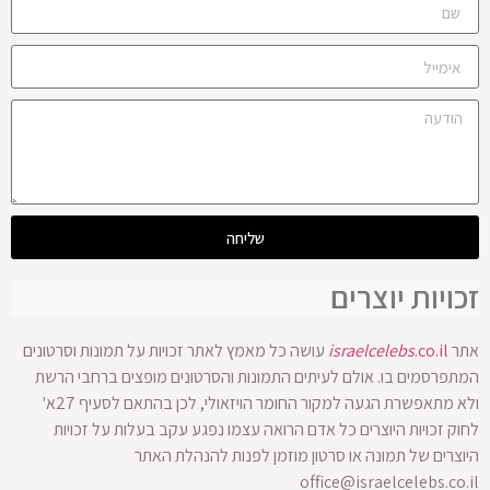
שליחה
זכויות יוצרים
אתר
.co.il
israelcelebs
עושה כל מאמץ לאתר זכויות על תמונות וסרטונים
המתפרסמים בו. אולם לעיתים התמונות והסרטונים מופצים ברחבי הרשת
ולא מתאפשרת הגעה למקור החומר הויזאולי, לכן בהתאם לסעיף 27א'
לחוק זכויות היוצרים כל אדם הרואה עצמו נפגע עקב בעלות על זכויות
היוצרים של תמונה או סרטון מוזמן לפנות להנהלת האתר
office@israelcelebs.co.il