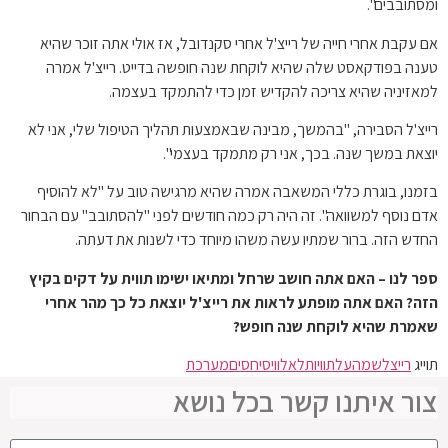
ומסתובבים".
אם עקבת אחרי חייה של רייצ'ל אחרי סקנדובל, אז אולי אתה זוכר שהיא
טענה בפודקאסט שלה שהיא לוקחת שנה חופשה בדייט. רייצ'ל אמרה
למאזיניה שהיא צריכה להקדיש זמן כדי להתמקד בעצמה.
רייצ'ל הסבירה, "בהמשך, מבינה שבאמצעות תהליך הטיפול שלי, אני לא
יוצאת במשך שנה. בכך, אני רק מתמקד בעצמי".
בזמנו, בוגרת כללי המשאבה אמרה שהיא מרגישה טוב על "לא להוסיף
אדם נוסף למשוואה". זה היה רק ​​כמה חודשים לפני "להסתובב" עם הבחור
החדש הזה. ברור שמתיו עשה משהו מיוחד כדי לשנות את דעתה.
ספר לנו – האם אתה חושב שרחל ומתיאו ישימו תווית על דקים בקיץ
הזה? האם אתה מופתע לראות את רייצ'ל יוצאת כל כך מהר אחרי
שאמרת שהיא לוקחת שנה חופש?
תוייג
רייצל
שמה
על
תוויות
לא
לוויס
יחסים
מערכת
צור איתנו קשר בכל נושא