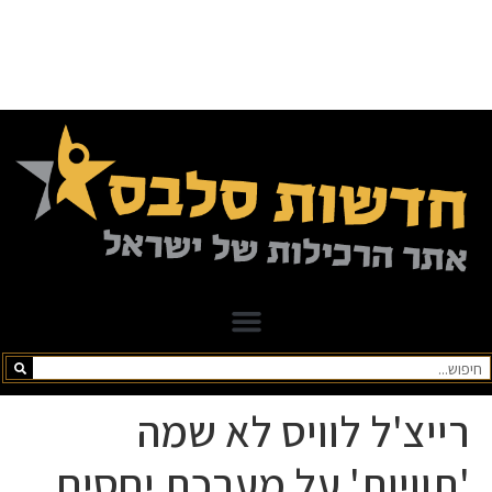
רייצ'ל לוויס לא שמה
'תוויות' על מערכת יחסים