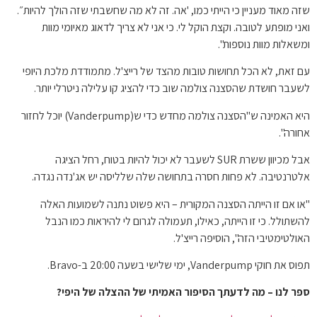
שזה מאוד מעניין כי הייתי כמו, 'אה. זה לא מה שחשבתי שזה הולך להיות״.
ואני מופתע לטובה. וקצת הוקל לי. כי אני לא צריך לדאוג מאיומי מוות
ומשאלות מוות נוספות".
עם זאת, לא הכל תחושות טובות מהצד של רייצ'ל. מתמודדת מלכת היופי
לשעבר חושדת שהסצנה צולמה שוב כדי להציג קו עלילה ניטרלי יותר.
היא האמינה ש"הסצנה צולמה מחדש כדי ש(Vanderpump) יוכל לחזור
אחורה".
אבל מכיוון ששרת SUR לשעבר לא יכול להיות בטוח, רחל הציגה
אלטרנטיבה. לא פחות חסרה בתחושה שלה שלליסה יש אג'נדה נגדה.
"או אם זו הייתה הסצנה המקורית – היא פשוט נתנה לשמועות האלה
להשתולל. כי זו הייתה, כאילו, תעמולה לגרום לי להיראות כמו הנבל
האולטימטיבי הזה", הוסיפה רייצ'ל.
תפוס את חוקי Vanderpump, ימי שלישי בשעה 20:00 ב-Bravo.
ספר לנו – מה לדעתך הסיפור האמיתי של ההצלה של היפי?