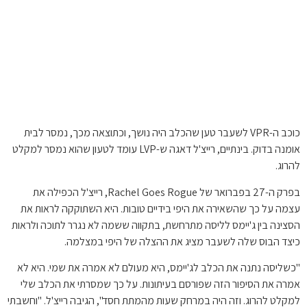
כוכב ה-VPR לשעבר טען שהכלב היה נושך, וכתוצאה מכך, נמסר לבית
אומנה בדוק. בינתיים, רייצ'ל דאגה ש-LVP עומד לטעון שהוא נמסר למקלט
להרוג.
בפרק ה-27 בפברואר של Rachel Goes Rogue, רייצ'ל הכפילה את
עצמה על כך שהשאירה את היפי בידיים טובות. היא השתוקקה לראות את
הסצינה בין ג'יימס לליסה מתרחשת, בתקווה ששמה לא נגרר לתוכה ולראות
כיצד הבוס שלה לשעבר מציג את ההצלה של היפי במצלמה.
"כשליסה נתנה את הכלב לג'יימס, היא מעולם לא אמרה את שמי. היא לא
אמרה את הסיפור הזה שפורסם בעיתונות. על כך שמסרתי את הכלב שלי
למקלט להרוג. וזה היה במרחק שעות מהמתת חסד", הגיבה רייצ'ל. "וחשבתי