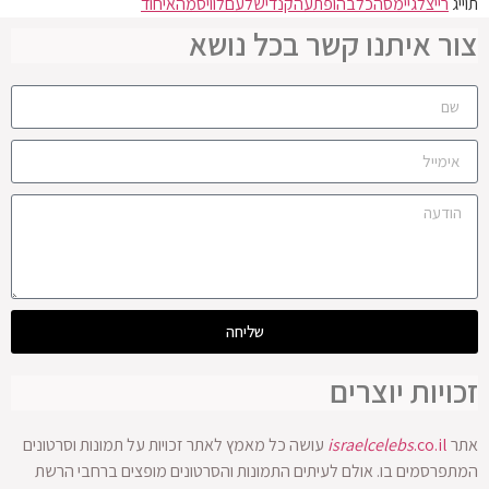
תוייג
רייצל
גיימס
הכלב
הופתעה
קנדי
של
עם
לוויס
מהאיחוד
צור איתנו קשר בכל נושא
שליחה
זכויות יוצרים
אתר
.co.il
israelcelebs
עושה כל מאמץ לאתר זכויות על תמונות וסרטונים
המתפרסמים בו. אולם לעיתים התמונות והסרטונים מופצים ברחבי הרשת