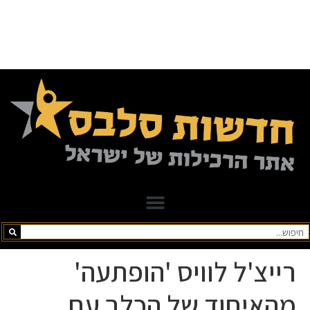
רייצ'ל לוויס 'הופתעה'
מהאיחוד של הכלב עם