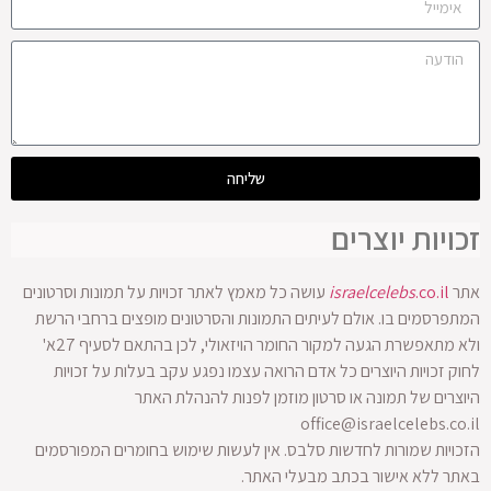
שליחה
זכויות יוצרים
אתר
.co.il
israelcelebs
עושה כל מאמץ לאתר זכויות על תמונות וסרטונים
המתפרסמים בו. אולם לעיתים התמונות והסרטונים מופצים ברחבי הרשת
ולא מתאפשרת הגעה למקור החומר הויזאולי, לכן בהתאם לסעיף 27א'
לחוק זכויות היוצרים כל אדם הרואה עצמו נפגע עקב בעלות על זכויות
היוצרים של תמונה או סרטון מוזמן לפנות להנהלת האתר
office@israelcelebs.co.il
הזכויות שמורות לחדשות סלבס. אין לעשות שימוש בחומרים המפורסמים
באתר ללא אישור בכתב מבעלי האתר.