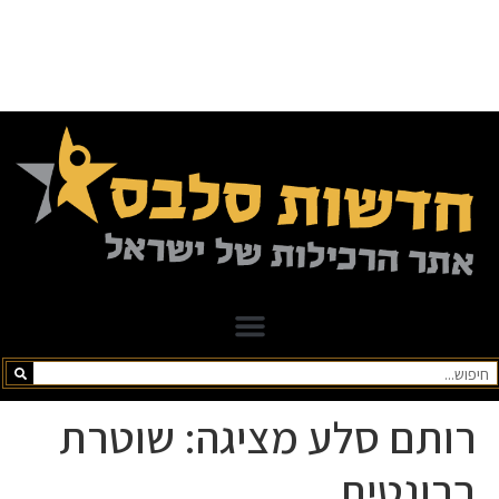
רותם סלע מציגה: שוטרת
ברונטית