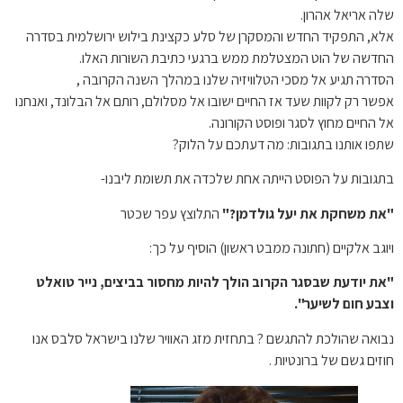
שלה אריאל אהרון.
אלא, התפקיד החדש והמסקרן של סלע כקצינת בילוש ירושלמית בסדרה
החדשה של הוט המצטלמת ממש ברגעי כתיבת השורות האלו.
הסדרה תגיע אל מסכי הטלוויזיה שלנו במהלך השנה הקרובה ,
אפשר רק לקוות שעד אז החיים ישובו אל מסלולם, רותם אל הבלונד, ואנחנו
אל החיים מחוץ לסגר ופוסט הקורונה.
שתפו אותנו בתגובות: מה דעתכם על הלוק?
בתגובות על הפוסט הייתה אחת שלכדה את תשומת ליבנו-
"את משחקת את יעל גולדמן?"
התלוצץ עפר שכטר
ויוגב אלקיים (חתונה ממבט ראשון) הוסיף על כך:
"את יודעת שבסגר הקרוב הולך להיות מחסור בביצים, נייר טואלט
וצבע חום לשיער".
נבואה שהולכת להתגשם ? בתחזית מזג האוויר שלנו בישראל סלבס אנו
חוזים גשם של ברונטיות .