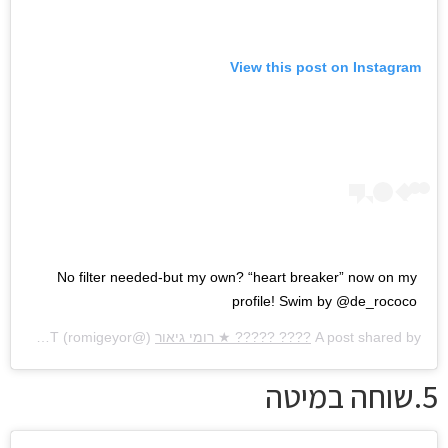
View this post on Instagram
No filter needed-but my own? “heart breaker” now on my
profile! Swim by @de_rococo
A post shared by
???? ????? ★ רומי גיאור
(@romigeyor) on
May 26, 2020 at 9:43am PDT
5.שוחה במיטה