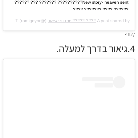
New story- heaven sent?????????? ??????? ??? ??????
?????? ???? ??????? ????.
A post shared by
???? ????? ★ רומי גיאור
(@romigeyor) on
Aug 30, 2020 at 8:44am PDT
/h2>
4.גיאור בדרך למעלה.