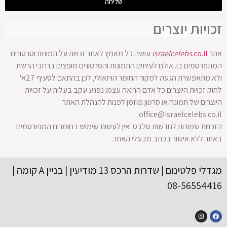
שליחה
זכויות יוצרים
אתר
.co.il
israelcelebs
עושה כל מאמץ לאתר זכויות על תמונות וסרטונים
המתפרסמים בו. אולם לעיתים התמונות והסרטונים מופצים ברחבי הרשת
ולא מתאפשרת הגעה למקור החומר הויזאולי, לכן בהתאם לסעיף 27א'
לחוק זכויות היוצרים כל אדם הרואה עצמו נפגע עקב בעלות על זכויות
היוצרים של תמונה או סרטון מוזמן לפנות להנהלת האתר
office@israelcelebs.co.il
הזכויות שמורות לחדשות סלבס. אין לעשות שימוש בחומרים המפורסמים
באתר ללא אישור בכתב מבעלי האתר.
מגדלי פלטינום | שדרות הרכס 13 מודיעין | בניין A קומה |
08-56554416