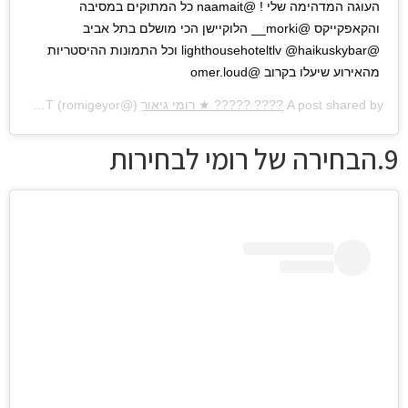
העוגה המדהימה שלי ! @naamait כל המתוקים במסיבה
והקאפקייקס @morki__ הלוקיישן הכי מושלם בתל אביב
@lighthousehoteltlv @haikuskybar וכל התמונות ההיסטריות
מהאירוע שיעלו בקרוב @omer.loud
A post shared by
???? ????? ★ רומי גיאור
(@romigeyor) on
May 12, 2019 at 3:34am PDT
9.הבחירה של רומי לבחירות