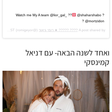
Watch me My A team @lior_gal_ ??‍
@shaharshabo ?
@mortzidon ?
A post shared by
???? ????? ★ רומי גיאור
(@romigeyor) on
Feb 10, 2019 at 9:37am PST
ואחד לשנה הבאה- עם דניאל
קמינסקי