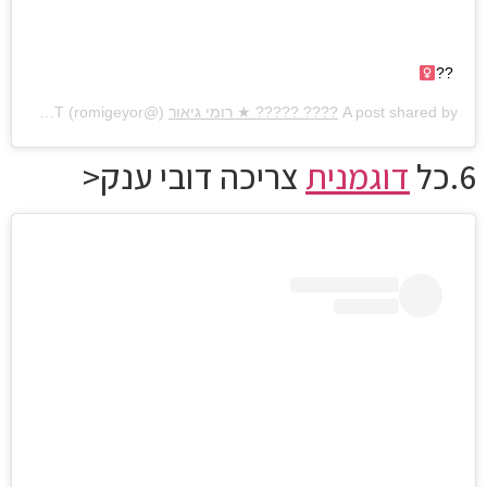
??‍
A post shared by
???? ????? ★ רומי גיאור
(@romigeyor) on
Sep 17, 2019 at 8:06am PDT
6.כל
דוגמנית
צריכה דובי ענק<