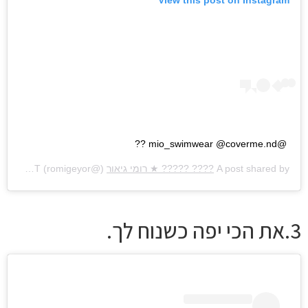
@mio_swimwear @coverme.nd ??
A post shared by
???? ????? ★ רומי גיאור
(@romigeyor) on
Sep 7, 2020 at 5:58am PDT
3.את הכי יפה כשנוח לך.