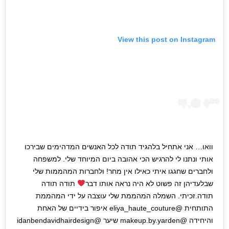
View this post on Instagram
וואו… אני אתחיל בלהגיד תודה לכל האנשים המדהימים שבירכו
אותי ונתנו לי להרגיש הכי אהובה ביום המיוחד שלי. למשפחה
ולחברים שחגגו איתי כאילו אין מחר! ולחברות המהממות שלי
שבלעדיהן זה פשוט לא היה נראה אותו דבר
תודה תודה
תודה.זכיתי. השמלה המהממת שלי עוצבה על ידי המהממת
התותחית @eliya_haute_couture איפור בידיים של האחת
והיחידה @makeup.by.yarden שיער @idanbendavidhairdesign