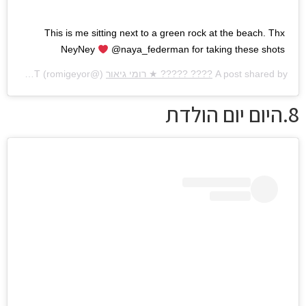
This is me sitting next to a green rock at the beach. Thx
NeyNey
@naya_federman for taking these shots
A post shared by
???? ????? ★ רומי גיאור
(@romigeyor) on
Jun 17, 2019 at 9:18am PDT
8.היום יום הולדת