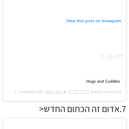
View this post on Instagram
Hugs and Cuddles
A post shared by
???? ????? ★ רומי גיאור
(@romigeyor) on
Aug 10, 2019 at 5:13am PDT
7.אדום זה הכתום החדש<