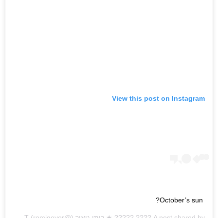
View this post on Instagram
October’s sun?
A post shared by
???? ????? ★ רומי גיאור
(@romigeyor) on
Oct 7, 2020 at 6:22am PDT