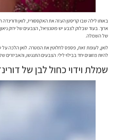
באותו לילה שבו קריסטן העזה את האקססוריז, לואן ודורינד
ארוך. בעוד שבלוק לצבע יש פוטנציאל, הצבעים של ירוק ניאון
של השמלה.
לואן, לעומת זאת, פספס לחלוטין את המטרה. לואן הלכה על ש
להיות מזווגים יחד בבילוי לילי. הצבעים התנגשו, והאביזרים ש
שמלת וידוי כחול לבן של דורינ