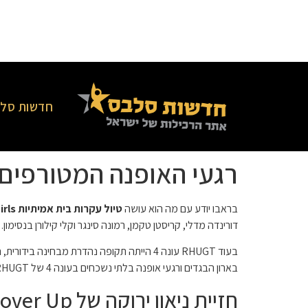
חדשות סלב
רגעי האופנה המטורפים ביותר ב
בראבו יודע עם מה הוא עושה
טיול עקרות בית אמיתיות Ultimate Girls
דורינדה מדלי, קריסטן טקמן, רמונה סינגר וקלי קילורן בנסימון.
בעוד RHUGT עונה 4 הייתה תקופה נהדרת מבח
בארון הבגדים ורגעי אופנה בלתי נשכחים בעונה 4 של RHUGT, אך אלו בלטו לנו כגרועות ביותר!
חזיית ניאון ירוקה של Ramona & Sparkly Cover Up