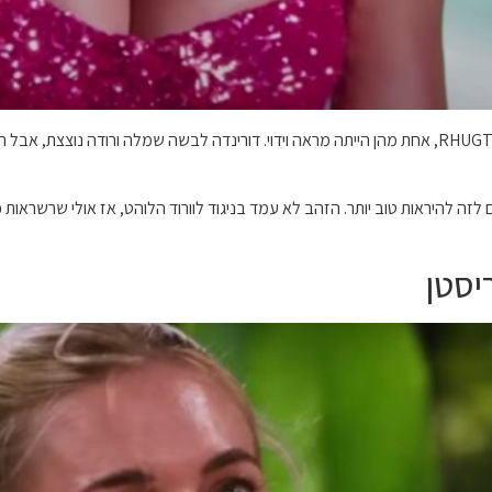
דורינדה עשתה כמה שיחות אופנה גרועות במהלך עונה 4 של RHUGT, אחת מהן הייתה מראה וידוי. דורינדה ל
זה להיראות טוב יותר. הזהב לא עמד בניגוד לוורוד הלוהט, אז אולי שרשראות 
יסטן