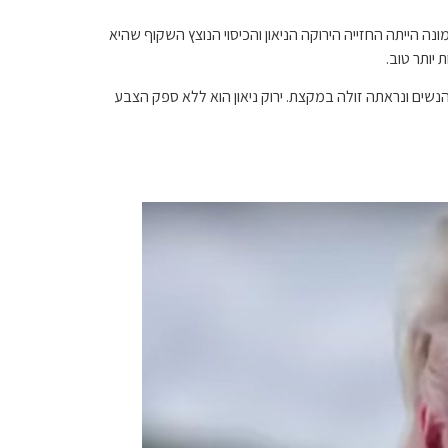
ה כמה תלבושות מפוקפקות ב-RHUGT. הבחירה המעניינת ביותר של רמונה הייתה החזייה הירוקה הניאון והכיסוי הנוצץ השקוף שהיא
יותר טוב.
שים ונראתה זולה במקצת. ירוק ניאון הוא ללא ספק הצבע