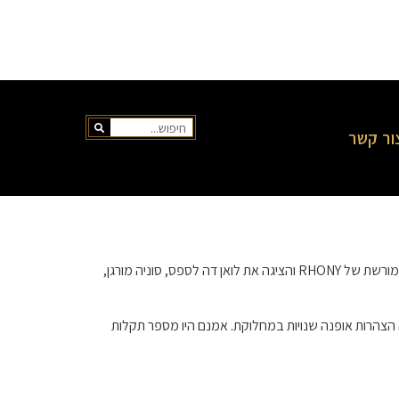
ור קשר
, ועונה 4 לא הייתה יוצאת דופן! עונה 4 של RHUGT הייתה העונה המורשת של RHONY והציגה את לואן דה לספס, סוניה מורגן,
יו כמה הצהרות אופנה שנויות במחלוקת. אמנם היו מספר תקלות