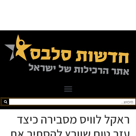
ראקל לוויס מסבירה כיצד
עזר טום שוורץ להסתיר את