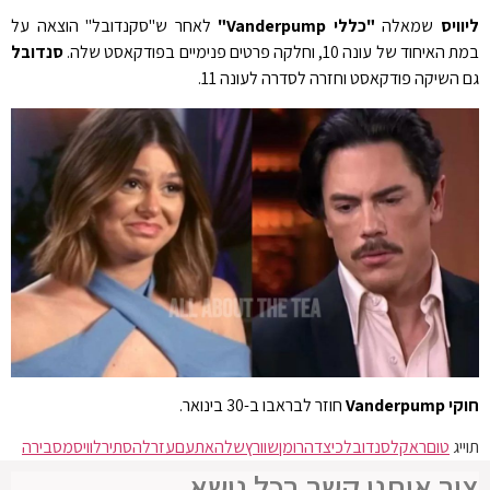
ליוויס
שמאלה
"כללי Vanderpump"
לאחר ש"סקנדובל" הוצאה על
במת האיחוד של עונה 10, וחלקה פרטים פנימיים בפודקאסט שלה.
סנדובל
גם השיקה פודקאסט וחזרה לסדרה לעונה 11.
חוקי Vanderpump
חוזר לבראבו ב-30 בינואר.
תוייג
טום
ראקל
סנדובל
כיצד
הרומן
שוורץ
שלה
את
עם
עזר
להסתיר
לוויס
מסבירה
צור איתנו קשר בכל נושא