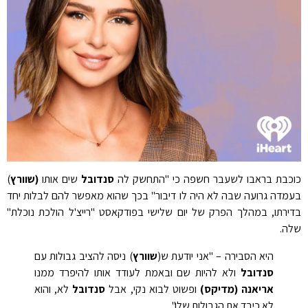
כוכבת בראבו לשעבר חשפה כי "התחשק לה
סנדובל
שים אותו
(שוורץ
)
בעמדה גרועה שבה לא היה לו דיבור" בכך שהוא מאפשר להם לבלות יחד
בדירתו, במהלך הפרק של יום שלישי בפודקאסט "רייצ'ל הולכת נוכלת"
שלה.
היא הסבירה – "אני יודעת ש(
שוורץ
) ניסה להציב גבולות עם
סנדובל
ולא להיות שם ובאמת לעודד אותו להיפרד ממנו
אריאנה (מדיקס)
ופשוט לבוא נקי, אבל
סנדובל
לא, והוא
לא כיבד את הגבולות שלו".