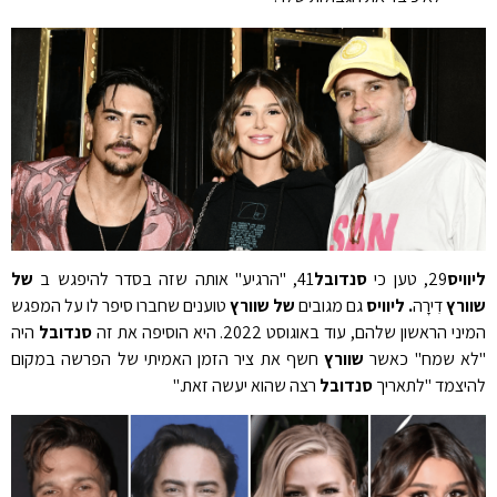
ליוויס
29, טען כי
סנדובל
41, "הרגיע" אותה שזה בסדר להיפגש ב
של
שוורץ
דִירָה
. ליוויס
גם מגובים
של שוורץ
טוענים שחברו סיפר לו על המפגש
המיני הראשון שלהם, עוד באוגוסט 2022. היא הוסיפה את זה
סנדובל
היה
"לא שמח" כאשר
שוורץ
חשף את ציר הזמן האמיתי של הפרשה במקום
להיצמד "לתאריך
סנדובל
רצה שהוא יעשה זאת."