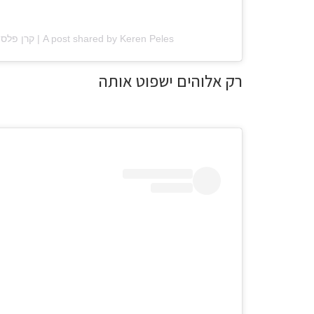
A post shared by Keren Peles | קרן פלס (@kerenpeles)
רק אלוהים ישפוט אותה