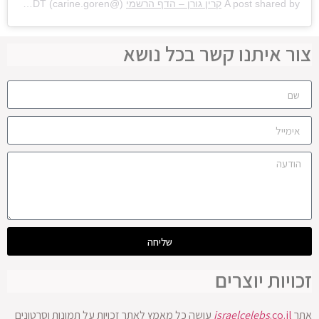
A post shared by
קרין גורן – הדף הרשמי
(@carine.goren) on
Aug 1, 2019 at 10:52pm PDT
צור איתנו קשר בכל נושא
שליחה
זכויות יוצרים
אתר
.co.il
israelcelebs
עושה כל מאמץ לאתר זכויות על תמונות וסרטונים