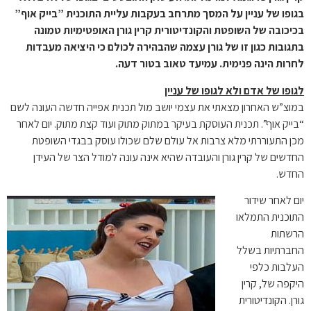
בגופו של עניין על המסך מתרחב בעקבות עליית התוכנית ”בייק אוף”
בכיכובה של השופטת והקונדיטורית קרין גורן האופטימיות טמונה
בתגובות כגון זו של גורן עצמה שהבהירה לכולם כי היציאה מעבדות
לחרות הינה פנימית. עמיעד טאוב בטור דעה.
לגופו של אדם ולא לגופו של עניין
במוצ”ש האחרון מצאתי את עצמי יושב מול תכנית אפייה חדשה העונה לשם
“בייק אוף”. תכנית העוסקת בעיקר במתוק מתוק ועוד קצת מתוק. יום לאחר
מכן התעוררתי מלא צרבות אל עולם שלם שכולו עוסק בבגדי השופטת
החדשים של קרין גורן והעובדה שהיא אינה עונה למודל הצר של העידן
החדש.
יום לאחר שידור
התוכנית התמלאו
הרשתות
החברתיות בשלל
העלבות כלפי
היקפה של, קרין
גורן. הקונדיטורית