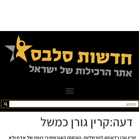
דעה:קרין גורן כמשל
קרין גורן כדוגמא לנורמליות. העיסוק האובססיבי בגופו של אדם ולא