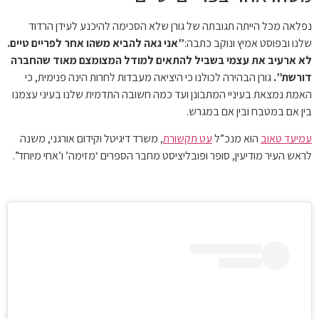
נפלאה מכל הייתה תגובתה של גורן שלא הסכימה להיכנע לעידן הרדוד
שלנו ובפוסט אמיץ ונוקב כתבה:
”אני גאה להביא משהו אחר לפריים טיים.
לא ארעיב את עצמי בשביל להתאים למודל המצומצם מאוד שהחברה
דורשת”.
גורן הבהירה לכולנו כי היציאה מעבדות לחרות הינה פנימית, כי
האמת נמצאת בעיניי המתבונן ועד כמה חשובה התדמית שלנו בעיני עצמנו
בין אם במטבח ובין אם במגרש.
עמיעד טאוב
הוא מנכ”ל
עט תקשורת
, משרד דיגיטל וקידום אורגני, משנה
לראש העיר מודיעין, סופר ופובליציסט מחבר הספרים ‘מזימה’ ו’אחי מיוחד”.