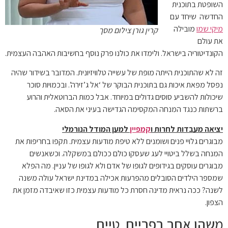
השופטת בתוכנית
החדשה שיחד עם
מיקי שמו
מובילה
קרין גורן צילום מסך
את עולם
הקונדיטוריה בישראל. ולימדו את כולנו פרק נוסף בחשיבות האהבה העצמית.
זה לא שהתוכנית הייתה מופת של עשייה טלוויזיונית. המדובר בשידור שהיה
נפסל מפאת איכות גם בתוכנית הבוקר של ‘אל ג’זירה’. ובכמויות סוכר
שיכולות להשביע סוסים גדולים במיוחד. אבל כמות הברוטאלית והרוע
ברשתות כנגד המנחה המקסימה הגדישה בעיני את הסאה.
יציאה מעבדות לחרות ו
קמפיין
למען המודל הנורמלי
מבוגרים גלויי פנים ושומנים ללא טיפת מודעות עצמית. תקפו בחריפות את
המנחה בשלל ביטויי לעג שעסקו כולם ככולם במשקלה. וכשאנשים
מבוגרים עוסקים בגידופים לגופו של אדם ולא לגופו של עניין. מה הפלא
שמספר הילדים הסובלים מהפרעות אכילה במדינת ישראל עולה משנה
לשנה? ככה נראית מדינה חסרת כל מודעות עצמית כזו שאיבדה מזמן את
הצפון.
משהו אחר בפריים טיים