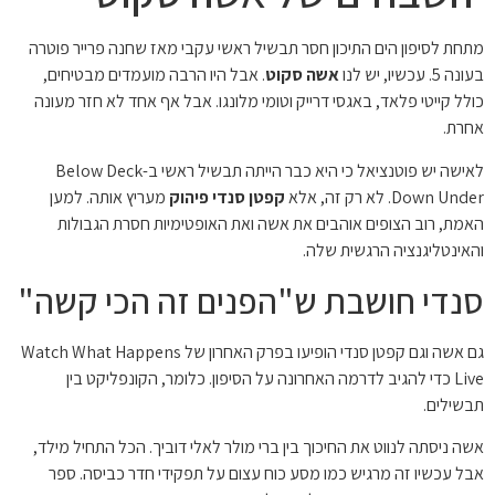
מתחת לסיפון הים התיכון חסר תבשיל ראשי עקבי מאז שחנה פרייר פוטרה
בעונה 5. עכשיו, יש לנו
אשה סקוט
. אבל היו הרבה מועמדים מבטיחים,
כולל קייטי פלאד, באגסי דרייק וטומי מלונגו. אבל אף אחד לא חזר מעונה
אחרת.
לאישה יש פוטנציאל כי היא כבר הייתה תבשיל ראשי ב-Below Deck
Down Under. לא רק זה, אלא
קפטן סנדי פיהוק
מעריץ אותה. למען
האמת, רוב הצופים אוהבים את אשה ואת האופטימיות חסרת הגבולות
והאינטליגנציה הרגשית שלה.
סנדי חושבת ש"הפנים זה הכי קשה"
גם אשה וגם קפטן סנדי הופיעו בפרק האחרון של Watch What Happens
Live כדי להגיב לדרמה האחרונה על הסיפון. כלומר, הקונפליקט בין
תבשילים.
אשה ניסתה לנווט את החיכוך בין ברי מולר לאלי דוביך. הכל התחיל מילד,
אבל עכשיו זה מרגיש כמו מסע כוח עצום על תפקידי חדר כביסה. ספר