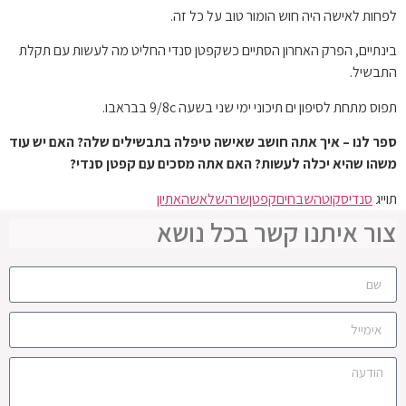
לפחות לאישה היה חוש הומור טוב על כל זה.
בינתיים, הפרק האחרון הסתיים כשקפטן סנדי החליט מה לעשות עם תקלת
התבשיל.
תפוס מתחת לסיפון ים תיכוני ימי שני בשעה 9/8c בבראבו.
ספר לנו – איך אתה חושב שאישה טיפלה בתבשילים שלה? האם יש עוד
משהו שהיא יכלה לעשות? האם אתה מסכים עם קפטן סנדי?
תוייג
סנדי
סקוט
השבחים
קפטן
שרה
של
אשה
את
יון
צור איתנו קשר בכל נושא