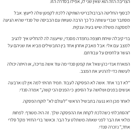
הצריבה הזה הוא שאין שני לו, אפילו בסדרה הזו.
לבסוף החליטה הברבולבריטי הוותיקה ללכת לקפטן שלה לייעוץ. אבל
מסתבר שברי עשתה כל כך הרבה טעויות עם הכביסה של סנדי שהיא הגיעה
למסקנה משלה שיש בעיה ענקית.
ברי קיבלה שיחת חוצפה נחמדה מסנדי, שייעצה לה להחליט איך להגיב
למצב עם אלי. אבל מאבק אחרון אחד בין התבשילים מביא את שניהם על
הגשר ונלחמים על עבודתם.
המארח אנדי כהן שאל את קפטן סנדי מה עוד אשה צריכה, או הייתה יכולה
לעשות כדי להרגיע את המצב.
"לא דבר אחד. אשה לא הפסיקה לעבוד. תמיד תהיתי למה אין לנו ארבעה
אנשים בפנים ושלושה על הסיפון. כי הפנים הכי קשה," אמרה סנדי.
לאחר מכן היא נגעה בתבשיל הראשי "לעולם לא" לוקח הפסקה.
"והסתכלתי כשהלכת לקחת את ההפסקה שלך. זה היה מטורף. לפחות
מלאי את הבר לפני שאתה משתלט על הבר. וכאשר ברי החזיר מקל סלרי
אחד," נזכרה סנדי.