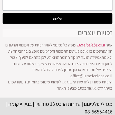
שליחה
זכויות יוצרים
אתר
.co.il
israelcelebs
עושה כל מאמץ לאתר זכויות על תמונות וסרטונים
המתפרסמים בו. אולם לעיתים התמונות והסרטונים מופצים ברחבי הרשת
ולא מתאפשרת הגעה למקור החומר הויזאולי, לכן בהתאם לסעיף 27א'
לחוק זכויות היוצרים כל אדם הרואה עצמו נפגע עקב בעלות על זכויות
היוצרים של תמונה או סרטון מוזמן לפנות להנהלת האתר
office@israelcelebs.co.il
הזכויות שמורות לחדשות סלבס. אין לעשות שימוש בחומרים המפורסמים
באתר ללא אישור בכתב מבעלי האתר.
מגדלי פלטינום | שדרות הרכס 13 מודיעין | בניין A קומה |
08-56554416