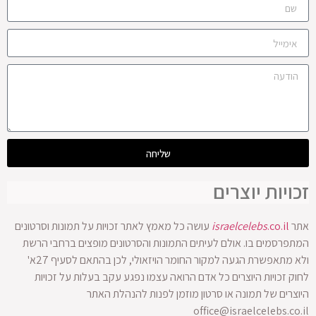
שליחה
זכויות יוצרים
אתר
.co.il
israelcelebs
עושה כל מאמץ לאתר זכויות על תמונות וסרטונים
המתפרסמים בו. אולם לעיתים התמונות והסרטונים מופצים ברחבי הרשת
ולא מתאפשרת הגעה למקור החומר הויזאולי, לכן בהתאם לסעיף 27א'
לחוק זכויות היוצרים כל אדם הרואה עצמו נפגע עקב בעלות על זכויות
היוצרים של תמונה או סרטון מוזמן לפנות להנהלת האתר
office@israelcelebs.co.il