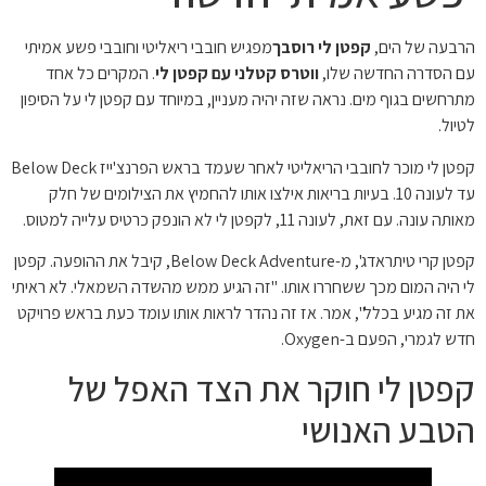
הרבעה של הים,
קפטן לי רוסבך
מפגיש חובבי ריאליטי וחובבי פשע אמיתי
עם הסדרה החדשה שלו,
ווטרס קטלני עם קפטן לי
. המקרים כל אחד
מתרחשים בגוף מים. נראה שזה יהיה מעניין, במיוחד עם קפטן לי על הסיפון
לטיול.
קפטן לי מוכר לחובבי הריאליטי לאחר שעמד בראש הפרנצ'ייז Below Deck
עד לעונה 10. בעיות בריאות אילצו אותו להחמיץ את הצילומים של חלק
מאותה עונה. עם זאת, לעונה 11, לקפטן לי לא הונפק כרטיס עלייה למטוס.
קפטן קרי טיתראדג', מ-Below Deck Adventure, קיבל את ההופעה. קפטן
לי היה המום מכך ששחררו אותו. "זה הגיע ממש מהשדה השמאלי. לא ראיתי
את זה מגיע בכלל", אמר. אז זה נהדר לראות אותו עומד כעת בראש פרויקט
חדש לגמרי, הפעם ב-Oxygen.
קפטן לי חוקר את הצד האפל של
הטבע האנושי