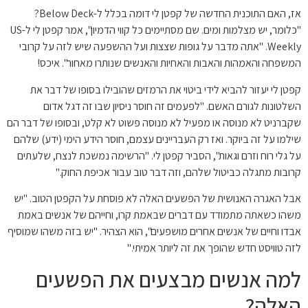
אז, האם התוכנית החדשה של קפטן לי דומה בכלל ל-Below Deck?
"כלומר, יש מצלמות ומים. שם מסתיימים כל קווי הדמיון", אמר קפטן לי ל-US
Weekly. "אתה מדבר על גופות שצצות ועל ההשפעה שיש לזה על קרובי
המשפחה והאמהות והאבות והאחיות והאנשים שנותרו מאחור". איכס!
קפטן לי יעזור להביא לידי ביטוי את הרמזים שהובילו בסופו של דבר את
השלטונות לגורם האשם. "לפעמים זה חוסר ניסיון שבו זה דגל אדום
שקברניט לא מנוסה או מפעיל לא מנוסה פשוט לא קלט, ובסופו של דבר הם
שילמו על זה ביוקר. ואז רק העבריינים עצמם, חוסר הידע הימי (ידע) שלהם
על גלי רוח וזרם וגאות", הסביר קפטן לי. "הרשימה נמשכת לנצח, שלעתים
קרובות מתגלה כביטול שלהם, וזה דבר טוב עבור אכיפת החוק."
אבל האגרה האנושית של הפשעים האלה לא פוסחת על הקפטן הטוב. "יש
משהו כשאתה מתמודד עם דברים שבאמת קרו, וחייהם של אנשים באמת
אבדו וחיים של אנשים אחרים מושפעים", הוא הצהיר. "יש בזה משהו שמוסיף
לזה טוויסט חדש שהופך את זה ליותר אמיתי."
למה אנשים מבצעים את הפשעים
האלה?