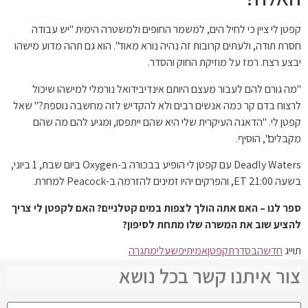
קפטן לי ציין כי לחיל הים, למשמר החופים ולמשטרה הימית "יש עבודה
חסרת תודה, ולעתים קרובות זה נהיה נורא מאוד". הוא גם תהה מדוע מישהו
יבצע רצח. רמז על מוזיקת ​​החוק והסדר.
"מה גורם להם לעבור מעצם היותם אינדיבידואל נורמלי למישהו שיכול
לרצוח בדם קר כמה אנשים רבים ולא להקדיש לזה מחשבה נוספת?" שאל
קפטן לי. "הדאגה העיקרית שלי היא שהם ייתפסו, ומגיע להם מה שהם
מקבלים", הוסיף.
Deadly Waters עם קפטן לי הופיע בבכורה ב-Oxygen ביום שבת, 1 ביוני,
בשעה 21:00 ET, והפרקים יהיו זמינים להזרמה ב-Peacock למחרת.
ספר לנו – האם אתה הולך לצפות במים קטלניים? האם לקפטן לי צריך
להציע שוב את המשרה שלו מתחת לסיפון?
תוייג
חדשה
בסדרת
קפטן
אמיתי
פשע
לי
מתגרה
צור איתנו קשר בכל נושא