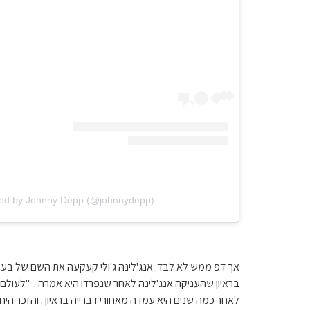
red by Johnny Depp (@johnnydepp)
אך דפ ממש לא לבד: אנג'לינה ג'ולי קעקעה את השם של בעלה ה
בראיון שהעניקה אנג'לינה לאחר שנפרדו היא אמרה . "לעול
לאחר כמה שנים היא עמדה מאחורי דברייה בראיון . והזכר הי