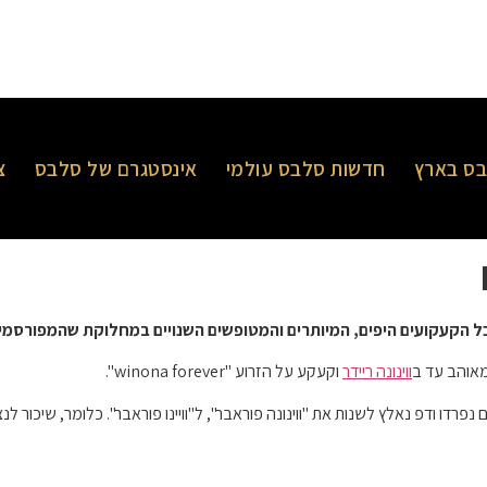
ס בארץ
חדשות סלבס עולמי
אינסטגרם של סלבס
צ
כל הקעקועים היפים, המיותרים והמטופשים השנויים במחלוקת שהמפורסמי
מאוהב עד ב
ווינונה ריידר
וקעקע על הזרוע "winona forever".
 נפרדו ודפ נאלץ לשנות את "ווינונה פוראבר", ל"וויינו פוראבר". כלומר, שיכור 