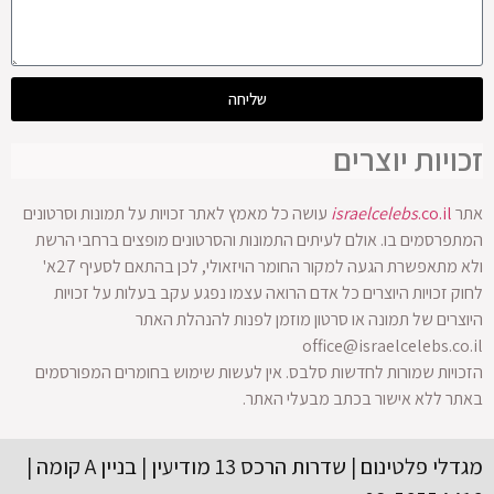
שליחה
זכויות יוצרים
אתר
.co.il
israelcelebs
עושה כל מאמץ לאתר זכויות על תמונות וסרטונים
המתפרסמים בו. אולם לעיתים התמונות והסרטונים מופצים ברחבי הרשת
ולא מתאפשרת הגעה למקור החומר הויזאולי, לכן בהתאם לסעיף 27א'
לחוק זכויות היוצרים כל אדם הרואה עצמו נפגע עקב בעלות על זכויות
היוצרים של תמונה או סרטון מוזמן לפנות להנהלת האתר
office@israelcelebs.co.il
הזכויות שמורות לחדשות סלבס. אין לעשות שימוש בחומרים המפורסמים
באתר ללא אישור בכתב מבעלי האתר.
מגדלי פלטינום | שדרות הרכס 13 מודיעין | בניין A קומה |