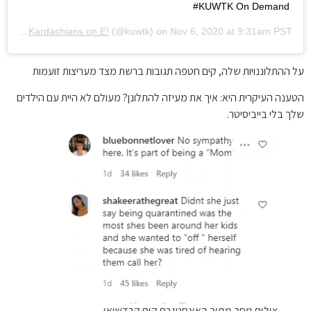
#KUWTK On Demand
red by
Kardashians on E!
(@kuwtk) on
Nov 6, 2020 at 9:31am PST
על ההתלוננויות שלה, קים חטפה תגובות ברשת מצד מעריצות זועמות
הטענה העיקרית היא: איך את מעיזה להתלונן? מעולם לא היית עם הילדים
שלך בלי בייביסיטר.
צילום מסך מתוך האינסטגרם קים קרדשיאן