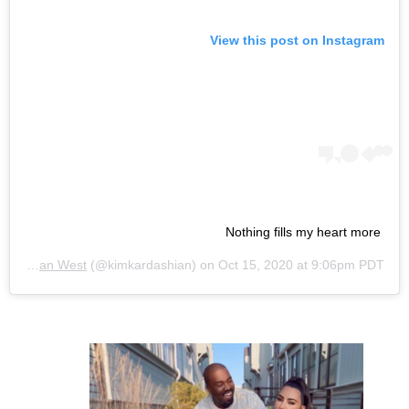
View this post on Instagram
Nothing fills my heart more
Kim Kardashian West
(@kimkardashian) on
Oct 15, 2020 at 9:06pm PDT