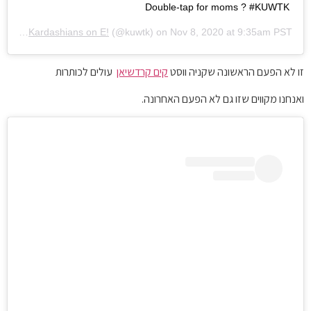
Double-tap for moms ? #KUWTK
red by
Kardashians on E!
(@kuwtk) on
Nov 8, 2020 at 9:35am PST
זו לא הפעם הראשונה שקניה ווסט
קים קרדשיאן
עולים לכותרות
ואנחנו מקווים שזו גם לא הפעם האחרונה.