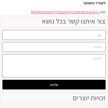
לעתיד המופע?
תוייג
בראבו
בורוס
היותו
קנדי
איטי
עם
על
ליהוק
מטיח
RHOA
צור איתנו קשר בכל נושא
שליחה
זכויות יוצרים