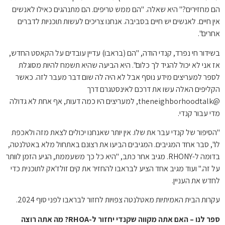
הם מחזירים?" היא שאלה. "הם ממש טריפים. הם מתנהגים כאילו לאנשים
אין חיים. לאנשים יש חיים בסביבה. אנחנו צריכים לעשות תוכניות לדברים
אחרים".
בשידור חי נפרד, קנדי ​​הודה, "הם (בראבו) עדיין עובדים על הקאסט החדש,
אז אני לא יכול להגיד לך כלום". היא הביעה שהיא תשמח להיות מסוגלת
לספר למעריצים מידע נוסף אבל לא היה לה שום דבר מעבר לזה. כאשר
הקליפים האלה עשו את דרכם לאינסטגרם דרך
@theneighborhoodtalk, למעריצים היו כמה דעות, אף אחת לא גדולה
מדי עבור קנדי.
"הסיפור של קנדי ​​עבר את שלו. אין יותר שאנחנו יכולים לצאת מזה ולאכפת
לו", סבר אחד המגיבים. המגיבים הביעו את רצונם באתחול מלא באטלנטה,
בדומה ל-RHONY. מגיב אחר כתב, "היא כל כך משעממת, הגיע הזמן לוותר
על זה." ועוד מגיב אחד הציע לבראבו להחזיר את קים זולז'אק לתוכנית כדי
לחדש את העניין.
עקרות הבית האמיתיות מאטלנטה צפויות לחזור לבראבו לפני סוף 2024.
ספר לנו – האם אתה מקווה שקנדי יחזור ל-RHOA? מה אתה רוצה