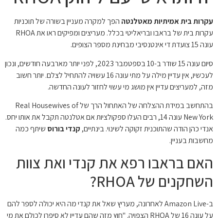
עקרות בית אמיתיות מאטלנטה
הפך למקרה מעניין בשורה של תוכניות
עקרות בית של בראבו ובריאליטי בכלל. מעריצים ומפיקים ראו את RHOA
עונה 15 צועדת די אינטנסיבי מבחינת מספר הצופים.
סיום עונה 15 שודר ב-10 בספטמבר 2023, לפני יותר מארבעה חודשים, ונכון
לעכשיו, אין עדיין מילה על מתי עונה 16 עשויה להתחיל לצלם. יותר חשוב
מזה, למעריצים עדיין אין מושג מי עשוי לחזור לעונה החדשה.
בהתחשב במידת ההצלחה של האתחול הרך של Real Housewives of
New York עונה 14, רבים העלו ספקולציות אם אטלנטה תקבל את אותו יחס.
אנדי כהן הודה שהתוכנית זקוקה לשינוי. בינתיים,
קנדי בורוס
שיתף כמה
מחשבות בעניין.
האם בראבו רפא את קנדי ​​ואת צוות
השחקנים של RHOA?
ב-Amazon Live לאחרונה, מעריץ שאל את קנדי ​​מה היא יכולה לספר להם
על עונה 16 של RHOA הצפויה. "חוץ מזה שהם עדיין לא סיפרו לכולם את מי