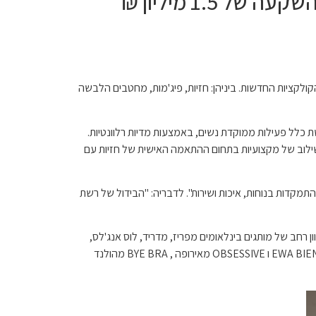
40 שנה להיווסדה, במסגרת זו תצא השבוע בקמפיין רחב, הנאמד בהשקעה של 1.5 מיליון ₪
 תשיק הרשת את קולקציות 2021 של מגוון המותגים הבינלאומיים.תקשט אל כל סניפיה. וכן תצא במבצע של עד 60% על הקולקציות החדשות. ביניהן: חזיות, פיג'מות, מחטבים הלבשה
שת כלל פעילות ממוקדת נשים, באמצעות מדיות רלוונטיות.
אשר השילוב של מקצועיות בתחום ההתאמה האישית של חזיות עם
מקדות בנוחות, איכות ושירות". לדבריה: "הבידול של רשת
גוון רחב של מותגים בינלאומים מפריז, מדריד, לוס אנג'לס,
הולנד וגרמניה. בין המותגים ניתן למצוא את: PARFAIT ל PLUS SIZE מלוס אנג'לס, SELENE מספרד, BESTFORM מצרפת, EWA BIEN, MEMEME ו OBSESSIVE מאירופה , BYE BRA מהולנד