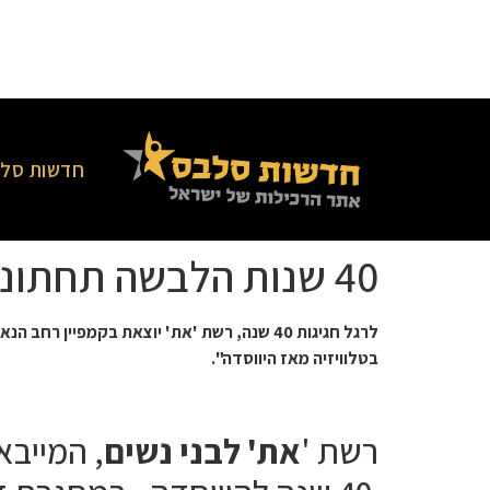
חדשות סלב
40 שנות הלבשה תחתונה
לרגל חגיגות 40 שנה, רשת 'את'
יוצאת בקמפיין רחב הנאמד בכ 1.5 מיליון ₪ לה
בטלוויזיה מאז היווסדה".
רשת '
את' לבני נשים
, המייבא