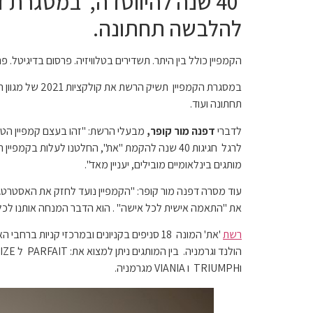
להלבשה תחתונה.
הקמפיין כולל בין היתר. תשדירים בטלוויזיה. פרסום בדיגיטל.
תחתונה ועוד.
לדברי
דפנה מור קופר,
מבעלי הרשת: "זהו בעצם קמפיין הטלוו
לרגל חגיגות 40 שנה להקמת "את", החלטנו לעלות
מותגים בינלאומיים מובילים, יעניין מאד".
עוד מסרה דפנה מור קופר: "הקמפיין נועד לחזק את האסטרטגי
את "התאמה אישית לכל אישה" . הוא הדבר המנחה אותנו לכל א
רשת
'את' המונה 18 סניפים בקניונים ובמרכזי קנ
וTRIUMPH ו VIANIA מגרמניה.