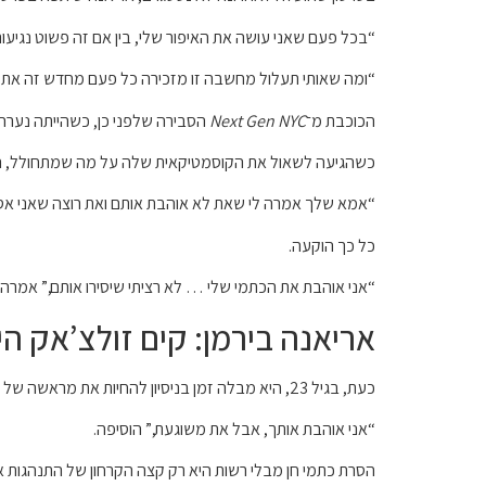
“בכל פעם שאני עושה את האיפור שלי, בין אם זה פשוט נגיע
“ומה שאותי תעלול מחשבה זו מזכירה כל פעם מחדש זה את העובד
הכוכבת מ־
Next Gen NYC
הסבירה שלפני כן, כשהייתה נערה
כשהגיעה לשאול את הקוסמטיקאית שלה על מה שמתחולל, ה
“אמא שלך אמרה לי שאת לא אוהבת אותם ואת רוצה שאני אסיר 
כל כך הוקעה.
“אני אוהבת את הכתמי שלי … לא רציתי שיסירו אותם,” אמרה 
אריאנה בירמן: קים זולצ’אק ה
כעת, בגיל 23, היא מבלה זמן בניסיון להחיות את מראשה של פעם, דבר שמביא את עצבותה. למרות שהיא לא שומרת טינה, היא עדיין כינתה את אמה, כוכבת התוכנית
“אני אוהבת אותך, אבל את משוגעת,” הוסיפה.
הסרת כתמי חן מבלי רשות היא רק קצה הקרחון של התנהגות