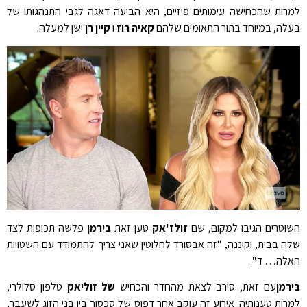
למרות שהכחישה עימותים פיזיים, היא הביעה דאגה לגבי התנהגותו של
בעלה, במיוחד בתור התאומים שלהם
קאיה רוז
ו
קיין רן
ישן למעלה.
השוטרים הגיבו למקום, שם
זולז'אק
טען זאת
בירמן
פלשה תכופות לצד
שלה בבית, וקוננה, "זה אבסורד לחלוטין שאני צריך להתמודד עם השטויות
האלה… די".
בירמן
עם זאת, סירב לצאת מהחדר והכחיש
של זוליאק
טלפון סלולרי,
למרות טענותיה. אירוע זה עוקב אחר דפוס של סכסוך בין בני הזוג לשעבר,