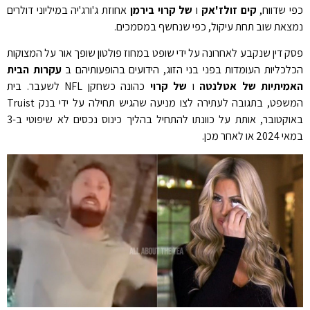
כפי שדווח,
קים זולז'אק
ו
של קרוי בירמן
אחוזת ג'ורג'יה במיליוני דולרים
נמצאת שוב תחת עיקול, כפי שנחשף במסמכים.
פסק דין שנקבע לאחרונה על ידי שופט במחוז פולטון שופך אור על המצוקות
הכלכליות העומדות בפני בני הזוג, הידועים בהופעותיהם ב
עקרות הבית
האמיתיות של אטלנטה
ו
של קרוי
כהונה כשחקן NFL לשעבר. בית
המשפט, בתגובה לעתירה לצו מניעה שהגיש תחילה על ידי בנק Truist
באוקטובר, אותת על כוונתו להתחיל בהליך כינוס נכסים לא שיפוטי ב-3
במאי 2024 או לאחר מכן.