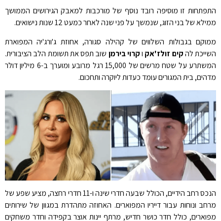
התפתחות זו מוסיפה רובד נוסף של מורכבות למאבק הגירושים הממושך
ממילא של בני הזוג, שנמשך על פני שנה לאחר כמעט 12 שנות נישואים.
ממוקם בגבולות השלווים של קהילה סגורה, אחוזת ג'ורג'יה המפוארת
השייכת לה
קים זולז'אק
ו
קרוי בירמן
שוב תפס את תשומת הלב הציבורית.
המשתרע על שטח מרשים של 15,000 רגל מרובע ומוערך ב-6 מיליון דולר
מדהים, בית המגורים עומד כעדות ליוקרה ותחכום.
הנכס רחב הידיים, הכולל שבעה חדרי שינה ו-11 חדרי רחצה, מציע שפע של
מרחב ונוחות עבור דייריו המפוארים. האחוזה מתהדרת במגוון של שירותים
מפוארים, כולל חדר כושר חדיש, מרתף יינות אוצר בקפידה וחדר משחקים