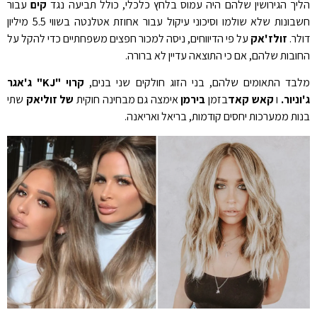
הליך הגירושין שלהם היה עמוס בלחץ כלכלי, כולל תביעה נגד
קים
עבור
חשבונות שלא שולמו וסיכוני עיקול עבור אחוזת אטלנטה בשווי 5.5 מיליון
דולר.
זולז'אק
על פי הדיווחים, ניסה למכור חפצים משפחתיים כדי להקל על
החובות שלהם, אם כי התוצאה עדיין לא ברורה.
מלבד התאומים שלהם, בני הזוג חולקים שני בנים,
קרוי "KJ" ג'אגר
ג'וניור.
ו
קאש קאד
בזמן
בירמן
אימצה גם מבחינה חוקית
של זוליאק
שתי
בנות ממערכות יחסים קודמות, בריאל ואריאנה.