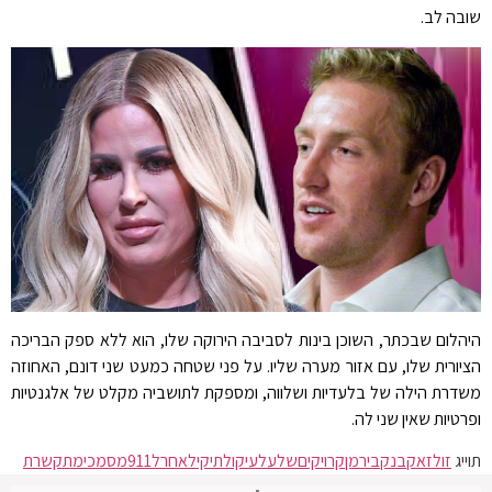
שובה לב.
היהלום שבכתר, השוכן בינות לסביבה הירוקה שלו, הוא ללא ספק הבריכה
הציורית שלו, עם אזור מערה שליו. על פני שטחה כמעט שני דונם, האחוזה
משדרת הילה של בלעדיות ושלווה, ומספקת לתושביה מקלט של אלגנטיות
ופרטיות שאין שני לה.
תוייג
זולזאק
בנק
בירמן
קרוי
קים
של
על
עיקול
תיקי
לאחר
ל911
מסמכי
מתקשרת