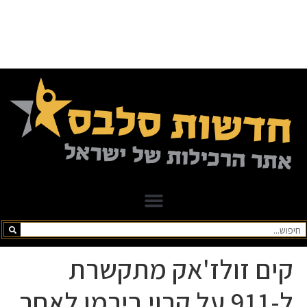
קים זולז'אק מתקשרת
ל-911 על קרוי בירמן לאחר