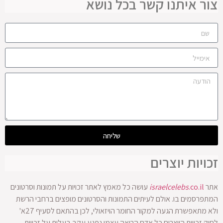
צור איתנו קשר בכל נושא
שליחה
זכויות יוצרים
אתר
.co.il
israelcelebs
עושה כל מאמץ לאתר זכויות על תמונות וסרטונים
המתפרסמים בו. אולם לעיתים התמונות והסרטונים מופצים ברחבי הרשת
ולא מתאפשרת הגעה למקור החומר הויזאולי, לכן בהתאם לסעיף 27א'
לחוק זכויות היוצרים כל אדם הרואה עצמו נפגע עקב בעלות על זכויות