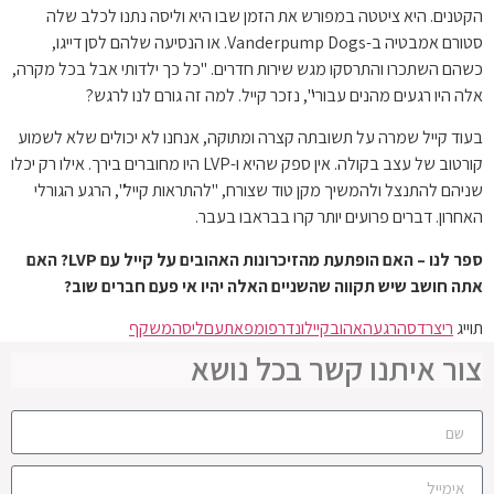
הקטנים. היא ציטטה במפורש את הזמן שבו היא וליסה נתנו לכלב שלה
סטורם אמבטיה ב-Vanderpump Dogs. או הנסיעה שלהם לסן דייגו,
כשהם השתכרו והתרסקו מגש שירות חדרים. "כל כך ילדותי אבל בכל מקרה,
אלה היו רגעים מהנים עבורי", נזכר קייל. למה זה גורם לנו לרגש?
בעוד קייל שמרה על תשובתה קצרה ומתוקה, אנחנו לא יכולים שלא לשמוע
קורטוב של עצב בקולה. אין ספק שהיא ו-LVP היו מחוברים בירך. אילו רק יכלו
שניהם להתנצל ולהמשיך מקן טוד שצורח, "להתראות קייל", הרגע הגורלי
האחרון. דברים פרועים יותר קרו בבראבו בעבר.
ספר לנו – האם הופתעת מהזיכרונות האהובים על קייל עם LVP? האם
אתה חושב שיש תקווה שהשניים האלה יהיו אי פעם חברים שוב?
תוייג
ריצרדס
הרגע
האהוב
קייל
ונדרפומפ
את
עם
ליסה
משקף
צור איתנו קשר בכל נושא