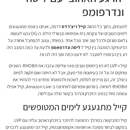
ונדרפומפ
לפעמים, בתוך כל ההווה
קייל ריצ'רדס
דרמה, אנחנו באמת מתגעגעים
לימים הטובים של עקרות בית אמיתיות מבוורלי הילס. ה-OG נהגו לעשות
גלאם מוגזם ולרכל טוב יותר מכל אחד. במיוחד, עצוב להסתכל אחורה על
הדינמיקה המהנה בין קייל ל
ליסה ונדרפאמפ
ולדעת עד כמה המצב היה
רע בין הבסטיז לשעבר. לא ידענו כמה טוב היה לנו אז.
קייל ו-LVP לא היו ביחסים טובים מאז שליסה עזבה את RHOBH. השניים
צוחקים זה על זה בעיתונות מדי פעם, אבל לא הייתה שום תקווה לפיוס.
בשלב זה, הם צריכים לסלוח, לשכוח ולהתאחד מחדש כדי להחזיר את
RHOBH לשיאה. בסרטון שפורסם לאחרונה ב-Amazon Live, קייל אפילו
עשתה טיול בנתיב הזיכרון והרהר בקשר שלה עם ליסה.
קייל מתגעגע לימים המטופשים
קייל התבקשה במהלך ההופעה להיזכר בזיכרון האהוב עליה עם LVP.
במקום לבחור מסיבה או חופשה אקסטרווגנטית, קייל הכי מתגעגע לדברים