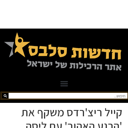
קייל ריצ'רדס משקף את
'הרגע האהוב' עם ליסה