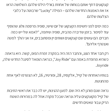
קעקועים דחף אותם בנוחות של אחוזת בוורלי הילס שלהם. השלושה הראו
אז את האמנות החדשה שלהם – המילה "Lucky" שרבוטה על כלובי
הצלעות שלהם.
כמה ימים לפני חשיפת הקעקוע של יום שישי, סופיה פרסמה וולוג שהוסיף
עוד לסיפור. בזמן שדיברה מהבית, סופיה שיתפה, "לאמא שלי יש כמה
חברים. הם עושים שם קעקועים ושותים יין ומסתובבים, אז אני הולך למטה
ואצטרף אליהם".
רק חבר אחד הוצג, והחבר הזה היה במקרה זמרת הפופ, קשה. היא נראתה
כשהיא מרופדת באמה עם "Joy Ride", כנראה הומאז' לסינגל החדש שלה,
Joyride.
בנותיו האחרות של קייל, אלקסיה, 28, ופורטיה, 16, לא הצטרפו לאף אחת
מהחגיגות.
נראה שגם מורגן לא היה שם. למען ההגינות, יש לה כבר את ראשי התיבות
של קייל מקועקעים עליה ונראה שבכל מקרה אוזל לה במהירות השטח
הריק עבור טאטים חדשים.