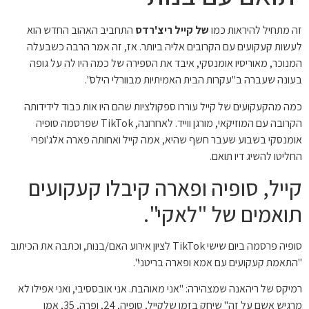
זה מתחיל להיראות כמו
של קייל ריצ'רדס
התחביב האהוב החדש הוא
לעשות קעקועים עם הקרובים אליה ביותר. אז, זה אמר הרבה כשבעלה
המנוכר, מאוריסיו אומנסקי, איבד את הספירה של כמה היו לה על גופה
בעונה שעברה ב"עקרות הבית האמיתיות מבוורלי הילס".
כמה מהקעקועים של קייל עוררו ספקולציות שהם היו אות כבוד לידידותה
הקרובה עם המוזיקאי, מורגן ווייד. לאחרונה, TikTok שפרסמה סופיה
אומנסקי בשבוע שעבר חשף שהיא, אמה קייל ואחותה פארה אלג'ופרי
החליטו להשיג דיו תואם.
קייל, סופיה ופארה קיבלו קעקועים
תואמים של "לאקי".
סופיה פרסמה ביום שישי TikTok לציון אירוע האם/בנות, וכתבה את הכיתוב
"התאמת קעקועים עם אמא ופארה בריטני".
רמיקס של ריהאנה שמצהירה: "אני מאוהבת. אני אובססיבי, ואני אפילו לא
מרגיש אשם על זה" שיחק בזמן שלקייל, סופיה, 24, ופרה, 35, אמן