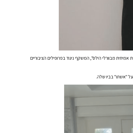
תארים כגון "אמא ל-4", "שחקנית", "סופרת" ו"עקרת בית אמיתית מבוורלי הילס", המשקף ניגוד בפרופילים הציבוריים
 "אשתו" בביו שלה.