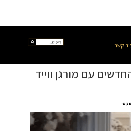
ור קשר
נקסי
.