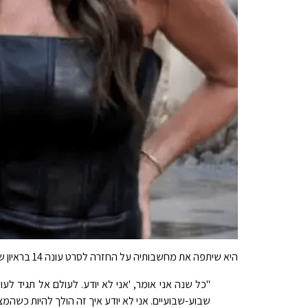
היא שיתפה את מחשבותיה על החזרה לסרט עונה 14 בראיון שנערך לאחרונה עם E! חדשות, לאחר שהיא הקניטה אקזיט פוטנציאלי בפרק של RHOBH ששודר לאחרונה.
"כל שנה אני אומר, 'אני לא יודע. לעולם אל תגיד לעו
שבוע-שבועיים. אני לא יודע איך זה הולך להיות כשהמצלמ