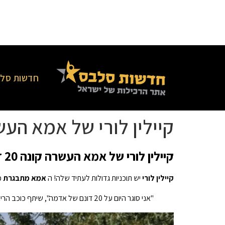
חדשות סלב
קיילין לורי של אמא העשרה קונה 20 דונם 
קיילין לורי של אמא העשרה קונה 20 דונם של קרקע בדלאוור
קיילין לורי
יש תוכניות גדולות לעתיד שלה! ה
אמא מתבגרת
כוכבת פ
"אני סוגר היום על 20 דונם של אדמה", שיתף כוכב הריאליטי בן ה-32 בסרטון נרגש. "סוף סוף הם הצליחו לבצע את הערכת האתר בסוף מאי."