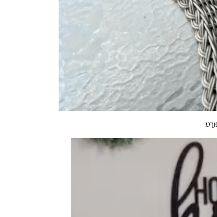
ֹרָט.