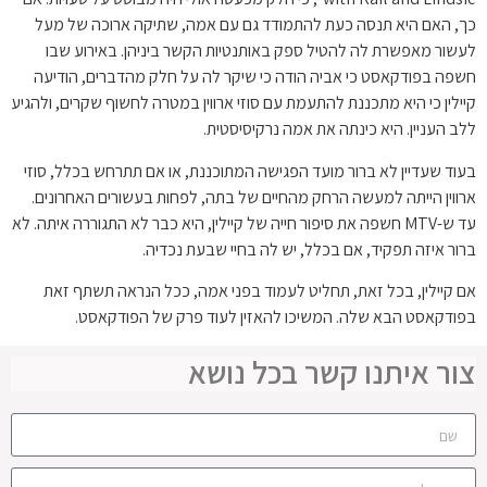
כך, האם היא תנסה כעת להתמודד גם עם אמה, שתיקה ארוכה של מעל
לעשור מאפשרת לה להטיל ספק באותנטיות הקשר ביניהן. באירוע שבו
חשפה בפודקאסט כי אביה הודה כי שיקר לה על חלק מהדברים, הודיעה
קיילין כי היא מתכננת להתעמת עם סוזי ארווין במטרה לחשוף שקרים, ולהגיע
ללב העניין. היא כינתה את אמה נרקיסיסטית.
בעוד שעדיין לא ברור מועד הפגישה המתוכננת, או אם תתרחש בכלל, סוזי
ארווין הייתה למעשה הרחק מהחיים של בתה, לפחות בעשורים האחרונים.
עד ש-MTV חשפה את סיפור חייה של קיילין, היא כבר לא התגוררה איתה. לא
ברור איזה תפקיד, אם בכלל, יש לה בחיי שבעת נכדיה.
אם קיילין, בכל זאת, תחליט לעמוד בפני אמה, ככל הנראה תשתף זאת
בפודקאסט הבא שלה. המשיכו להאזין לעוד פרק של הפודקאסט.
צור איתנו קשר בכל נושא