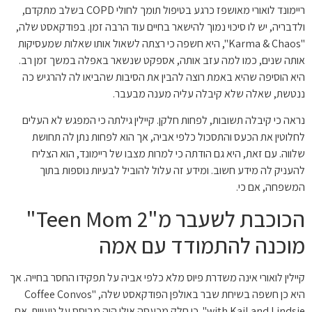
ריימונד לואורי מאושפז כרגע בטיפול תומך לחולי COPD בשלב מתקדם,
ולדבריה, יש לו סיכוי נמוך להישאר בחיים עוד הרבה זמן. בפודקאסט שלה,
"Karma & Chaos", היא חשפה כי רצתה לשאול אותו שאלות שמעסיקות
אותה שנים, כמו למה עזב אותה, אספקט שנשאר באפלה במשך זמן רב.
היא הוסיפה שהיא באמת רוצה להבין את הסיבות שהביאו לה להרגיש כה
ננטשת, שאלה שלא קיבלה עליה מענה מבעבר.
נראה כי קיבלה תשובות, לפחות חלקן. קיילין גילתה כי המפגש לא העלים
לחלוטין את הכעס והתסכול כלפי אביה, אך הוא לפחות נתן לה תחושת
שלווה. עם זאת, היא גם הודתה כי למרות מצבו של ריימונד, הוא הצליח
להעניק לה מידע חשוב. ומידע זה עלול להוביל לבעיות נוספות בתוך
המשפחה, אם כי.
הכוכבת לשעבר מ"Teen Mom 2"
מוכנה להתמודד עם אמה
קיילין לואורי אינה משדרת פיוס מלא כלפי אביה על תפקידו החסר בחייה. אך
היא כן חשפה בשיחת שבר באולפן הפודקאסט שלה, "Coffee Convos
with Kail and Lindsie", כי חלק מכעסה אולי היה מבוסס על טעויות. אם