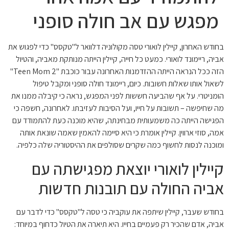
מפגש עם אב חולה סופני
בחודש האחרון, קיילין לואורי טסה מקולוניה דלוואר ל"טקסס" כדי לפגוש את
אביה, ריימונד לואורי. כמעט כל חייה, קיילין הייתה מנותקת מאביה, והטיול
הזה ככל הנראה הייתה ההזדמנות האחרונה עבור כוכבת "Teen Mom 2"
לשאול אותו שאלות חשובות. כיום, ריימונד חולה סופני ומקבל טיפול
הומניטרי. על אף שהביעה חששות לפני המפגש, נראה כי קיבלה ממנו את
מה שחיפשה – תשובות על חייו, ועל הסיבות לעזיבתו. לאחרונה, חשפה כי
הפגישה הייתה כה משמעותית מבחינתה, שהיא מוכנה כעת להתמודד עם
אמה, סוזי ארווין. קיילין אומרת כי היא סיימה להאמין שאמה שונאת אותה
ומוכנה לנסות לחשוף כמה שקרים שסולפים את ההיסטוריה שלה כלפיה.
קיילין לואורי יוצאת מפגישתה עם
אביה החולה עם תובנות חדשות
בחודש שעבר, קיילין שיתפה את עוקביה כי טסה ל"טקסס" כדי לדבר עם
אביה, אדם שהכיר רק פעמיים בחייו. היא תיארה את הטיול כדחוף במיוחד: