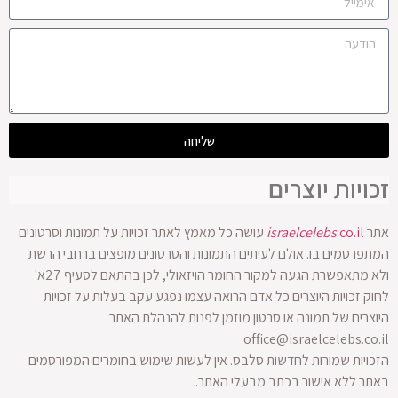
שליחה
זכויות יוצרים
אתר
.co.il
israelcelebs
עושה כל מאמץ לאתר זכויות על תמונות וסרטונים
המתפרסמים בו. אולם לעיתים התמונות והסרטונים מופצים ברחבי הרשת
ולא מתאפשרת הגעה למקור החומר הויזאולי, לכן בהתאם לסעיף 27א'
לחוק זכויות היוצרים כל אדם הרואה עצמו נפגע עקב בעלות על זכויות
היוצרים של תמונה או סרטון מוזמן לפנות להנהלת האתר
office@israelcelebs.co.il
הזכויות שמורות לחדשות סלבס. אין לעשות שימוש בחומרים המפורסמים
באתר ללא אישור בכתב מבעלי האתר.