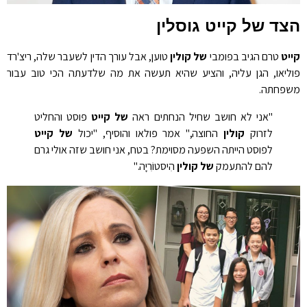
הצד של קייט גוסלין
קייט
טרם הגיב בפומבי
של קולין
טוען, אבל עורך הדין לשעבר שלה, ריצ'רד
פוליאו, הגן עליה, והציע שהיא תעשה את מה שלדעתה הכי טוב עבור
משפחתה.
"אני לא חושב שחיל הנחתים ראה
של קייט
פוסט והחליט
לזרוק
קולין
החוצה," אמר פולאו והוסיף, "יכול
של קייט
לפוסט הייתה השפעה מסוימת? בטח, אני חושב שזה אולי גרם
להם להתעמק
של קולין
הִיסטוֹרִיָה."