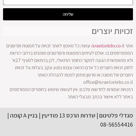
שליחה
זכויות יוצרים
אתר
.co.il
israelcelebs
עושה כל מאמץ לאתר זכויות על תמונות וסרטונים
המתפרסמים בו. אולם לעיתים התמונות והסרטונים מופצים ברחבי הרשת
ולא מתאפשרת הגעה למקור החומר הויזאולי, לכן בהתאם לסעיף 27א'
לחוק זכויות היוצרים כל אדם הרואה עצמו נפגע עקב בעלות על זכויות
היוצרים של תמונה או סרטון מוזמן לפנות להנהלת האתר
office@israelcelebs.co.il
הזכויות שמורות לחדשות סלבס. אין לעשות שימוש בחומרים המפורסמים
באתר ללא אישור בכתב מבעלי האתר.
מגדלי פלטינום | שדרות הרכס 13 מודיעין | בניין A קומה |
08-56554416