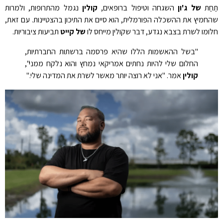
תַחַת
של ג'ון
השגחה וטיפול ברופאים,
קולין
נגמל מהתרופות, ולמרות
שהחמיץ את ההשכלה הפורמלית, הוא סיים את התיכון בהצטיינות. עם זאת,
חלומו לשרת בצבא נגדע, דבר שקולין מייחס לו
של קייט
תביעות ציבוריות.
"בשל ההאשמות הללו שהיא פרסמה ברשתות החברתיות,
החלום שלי להיות נחתים אמריקאי נמחץ והוא נלקח ממני",
קולין
אמר. "אני לא רוצה יותר מאשר לשרת את המדינה שלי."