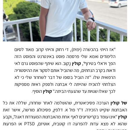
"אז הייתי בהכשרה (ימית), די רחוק והייתי קרוב מאוד לסיום
הלימודים ואמא שלי פרסמה פוסט באינטרנט והפוסט הזה
הפך ויראלי בטירוף",
קולין
נָקוּב. הוא שיתף שהפוסט גרם לאי
ודאות בקרב הנחתים, מה שהוביל אותם לסקור את ההיסטוריה
הרפואית שלו. "זה הוביל בסופו של דבר לשחרור שלי כי לא
הצלחתי להוכיח שהייתה לי אבחנה ולספק ראיות מספיקות
לכך שאלו שגויות עד שהגעתי הביתה."
קולין
הוסיף.
של קולין
הערכה פסיכיאטרית, שהושלמה לאחר שחרורו, שללה את כל
האבחנות שקייט הזכירה. ד"ר פול א. דלפין, פסיכולוג מורשה, אישר זאת
קולין
"אינו עומד בקריטריונים לאף אחת מהאבחנות המעוררות דאגה", וקבע
שהוא לא מצא עדות להפרעה דו קוטבית, אוטיזם, PTSD או הפרעות