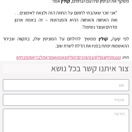
משקף את הניסיון שלו עם הנחתים,
קולין
אמר:
"אני זוכר שאהבתי לחתום על החוזה הזה ולצאת לאימונים…
ואת האחווה והאחווה ההיא והמנהיגות – זה באמת ארגון
מדהים ועוצר נשימה".
לְפִי שָׁעָה,
קולין
ממשיך להילחם על המוניטין שלו, בתקווה שבירור
ההאשמות יפתח בפניו את הדלת לשרת שוב.
תוייג
טענות
חייו
גוסלין
הנפש
הרסה
קולין
שאמא
אומר
את
לבריאות
מכחיש
צור איתנו קשר בכל נושא