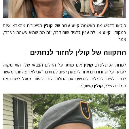
פוליאו הדגיש את האשמה
קייט
עֲבוּר
של קולין
הפיטורים מהצבא אינם
במקום. "
קייט
אין לה עניין להגיד שום דבר, וזה מה שהיא עשתה בעבר",
אמר.
התקווה של קולין לחזור לנחתים
למרות הכישלונות,
קולין
אינו מוותר על החלום הצבאי שלו. הוא מקווה
לערער על שחרורו ויום אחד להצטרף שוב לנחתים. "אני לא רוצה יותר מאשר
לחזור לשם ולהצליח להגשים את החלום הזה ולהיות מסוגל לשרת את
המדינה שלי",
קולין
מְשׁוּתָף.