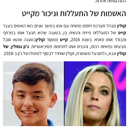
התנהגותיות אחרות.
האשמות של התעללות וניכור מקייט
קולין
מנהל מערכת יחסים מתוחה עם אמו במשך שנים. הוא האשים בעבר
קייט
של התעללות פיזית ורגשית בו, בטענה שהיא תנעל אותו במרתף
ותבודד אותו מאחיו. בשנת 2016,
קייט
מְמוּסָד
קולין
בטענה שהוא סובל
מבעיות נפשיות רבות, והכניס אותו לתרופות פסיכיאטריות.
ג'ון גוסלין
,
של
קולין
אבא, נלחם על משמורת, וקולין שוחרר לבסוף לטיפולו של ג'ון ב-2018.